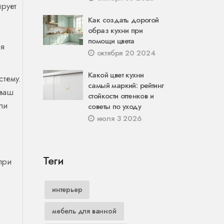
ирует
Как создать дорогой
образ кухни при
помощи цвета
ся
октября 20 2024
Какой цвет кухни
стему.
самый маркий: рейтинг
 ваш
стойкости оттенков и
ли
советы по уходу
июля 3 2026
Теги
при
интерьер
мебель для ванной