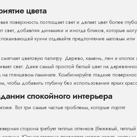
риятие цвета
овая поверхность поглощает свет и делает цвет более глуб
т свет, добавляя динамики и иногда бликов, которые могу
успокаивающей кухни отдавайте предпочтение матовым или
смягчает цветовую палитру. Дерево, камень, лен и хлопок
еивает свет. Даже самый простой белый цвет на деревянно
 на глянцевом ламинате. Комбинируйте гладкие поверхнос
ем, чтобы добавить глубину без использования ярких красо
дании спокойного интерьера
тике. Вот три самые частые проблемы, которые портят
верная сторона требует теплых оттенков (бежевый, теплый
ок солнца. Южная сторона позволяет использовать холодн