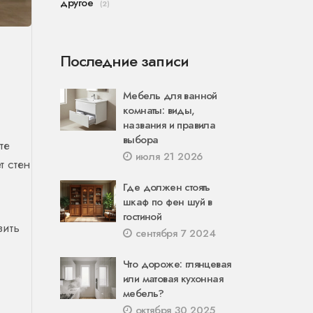
другое
(2)
Последние записи
Мебель для ванной
комнаты: виды,
названия и правила
выбора
те
июля 21 2026
т стен
Где должен стоять
шкаф по фен шуй в
и
гостиной
зить
сентября 7 2024
Что дороже: глянцевая
или матовая кухонная
мебель?
октября 30 2025