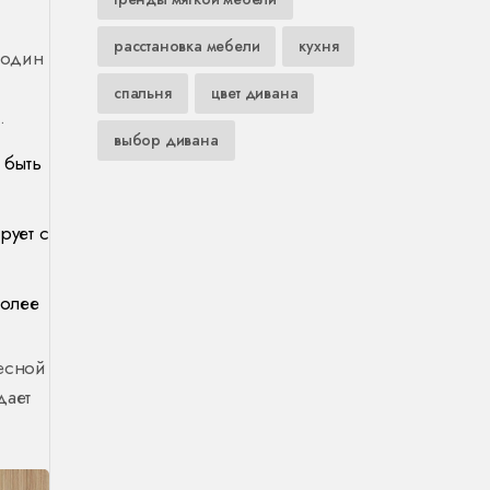
расстановка мебели
кухня
 один
спальня
цвет дивана
.
выбор дивана
 быть
рует с
более
весной
дает