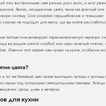
й глаз воспринимает свет разных длин волн, и мозг реаг
рмонов. Яркие, насыщенные цвета, такие как красный или
ервную систему. Они ускоряют сердцебиение и повышают
о совсем не подходит для места, где вы хотите расслабить
ые теплые тона активируют парасимпатическую нервную си
огда вы видите мягкий голубой или серо-зеленый оттенок,
убже. Именно этот эффект нам нужен на кухне, особенно ес
ятие цвета?
и тот же бежевый цвет может выглядеть теплым и уютным 
язно-серым под холодными светодиодными лампами. Всегда
вещении: утром, днем и вечером.
ов для кухни