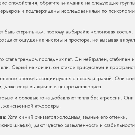
азис спокойствия, обратите внимание на следующие групп
терьеров и подтверждены исследованиями по психологии
 быть стерильным, поэтому выбирайте «слоновая кость»,
создают ощущение чистоты и простора, не вызывая визуа
о стала трендом последних лет. Он нейтрален, стабилен и
и. Серый не кричит, он «тихо» присутствует в пространст
леные оттенки ассоциируются с лесом и травой. Они сн
, даже если вы живете в центре мегаполиса.
овые и розовые тона добавляют тепла без агрессии. Они
, женственной атмосферы.
та:
Хотя синий считается холодным, темные его оттенки,
жних шкафах), дают чувство заземленности и стабильности