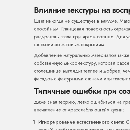
Влияние текстуры на восп
Цвет никогда не существует в вакууме. Мат
спокойным. Глянцевая поверхность отражае
раздражать глаза при ярком солнце. Для 
шелковисто-матовым покрытиям.
Добавление натуральных материалов также 
собственную микро-текстуру, которая расс
столешнице выглядит теплее и добрее, чем
фасадов с фактурными стенами или текстил
Типичные ошибки при соз
Даже зная теорию, легко ошибиться на прак
впечатление от «расслабляющей» кухни:
Игнорирование естественного света:
Се
серый), чтобы компенсировать недостат