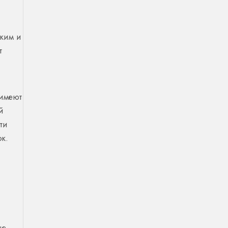
оким и
т
 имеют
й
ти
к.
ые