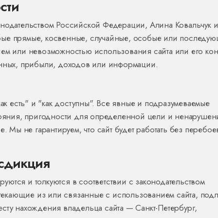
сти
онодательством Российской Федерации, Алина Ковальчук и
 любые прямые, косвенные, случайные, особые или последу
ием или невозможностью использования сайта или его конт
анных, прибыли, доходов или информации.
как есть" и "как доступны". Все явные и подразумеваемые
стояния, пригодности для определенной цели и ненарушен
е. Мы не гарантируем, что сайт будет работать без перебое
сдикция
ются и толкуются в соответствии с законодательством
екающие из или связанные с использованием сайта, подл
сту нахождения владельца сайта — Санкт-Петербург,