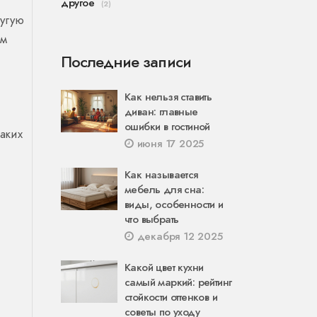
другое
(2)
ругую
им
Последние записи
Как нельзя ставить
диван: главные
ошибки в гостиной
аких
июня 17 2025
Как называется
мебель для сна:
виды, особенности и
что выбрать
декабря 12 2025
Какой цвет кухни
самый маркий: рейтинг
стойкости оттенков и
советы по уходу