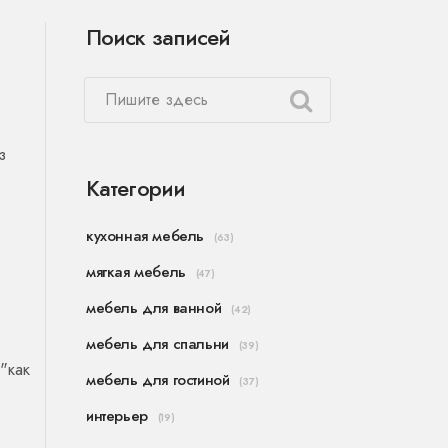
Поиск записей
з
Категории
кухонная мебель
(63)
мягкая мебель
(47)
мебель для ванной
(42)
мебель для спальни
(39)
"как
мебель для гостиной
(37)
интерьер
(19)