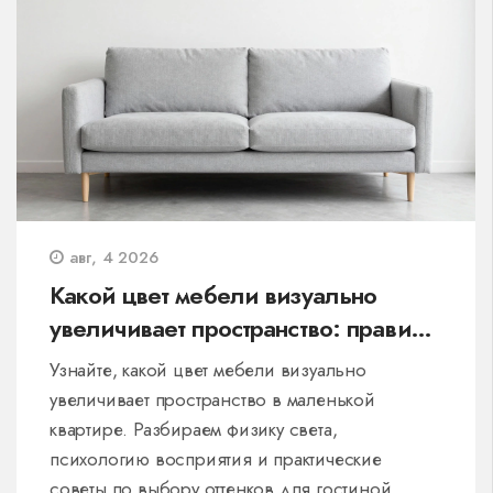
авг, 4 2026
Какой цвет мебели визуально
увеличивает пространство: правила
для маленьких комнат
Узнайте, какой цвет мебели визуально
увеличивает пространство в маленькой
квартире. Разбираем физику света,
психологию восприятия и практические
советы по выбору оттенков для гостиной,