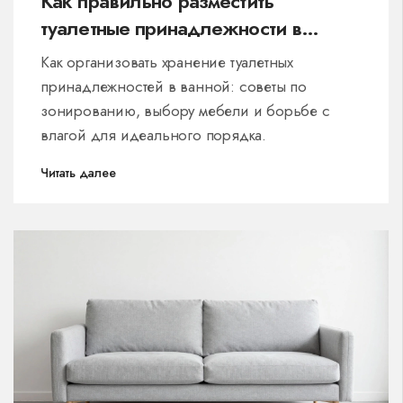
Как правильно разместить
туалетные принадлежности в
ванной: идеи и правила хранения
Как организовать хранение туалетных
принадлежностей в ванной: советы по
зонированию, выбору мебели и борьбе с
влагой для идеального порядка.
Читать далее