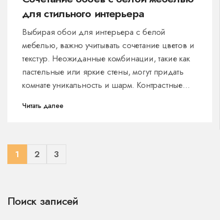
для стильного интерьера
Выбирая обои для интерьера с белой
мебелью, важно учитывать сочетание цветов и
текстур. Неожиданные комбинации, такие как
пастельные или яркие стены, могут придать
комнате уникальность и шарм. Контрастные
акценты способны оживить пространство, а
Читать далее
использование природных мотивов создаст
атмосферу уюта. Подберите идеальные обои
для вашего интерьера, экспериментируя с
идеями и добавляя нотки индивидуальности.
1
2
3
Поиск записей