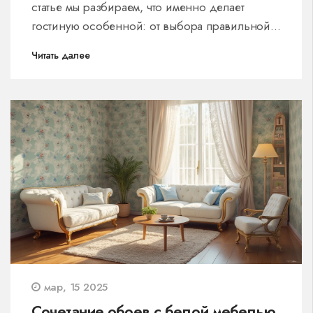
статье мы разбираем, что именно делает
гостиную особенной: от выбора правильной
мебели, как диваны и кресла, до маленьких,
Читать далее
но важных деталей, таких как освещение и
декор. Узнаете, как с помощью цвета и
текстиля добавить теплоты и
индивидуальности пространству. Поделимся
практическими советами, чтобы ваша гостиная
стала идеальным местом для отдыха и встреч.
мар, 15 2025
Сочетание обоев с белой мебелью