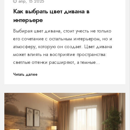
апр, 15 2025
Как выбрать цвет дивана в
интерьере
Выбирая цвет дивана, стоит учесть не только
его сочетание с остальным интерьером, но и
атмосферу, которую он создает. Цвет дивана
может влиять на восприятие пространства:
светлые оттенки расширяют, а темные
добавляют уюта. Обратите внимание на
Читать далее
популярные цветовые тренды, такие как
пастельные палитры или глубокие,
насыщенные оттенки. Наши советы помогут
вам избежать распространенных ошибок и
сделать интерьер более гармоничным.