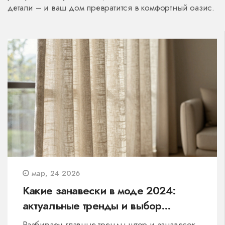
детали – и ваш дом превратится в комфортный оазис.
мар, 24 2026
Какие занавески в моде 2024:
актуальные тренды и выбор
текстиля
Разбираем главные тренды штор и занавесок