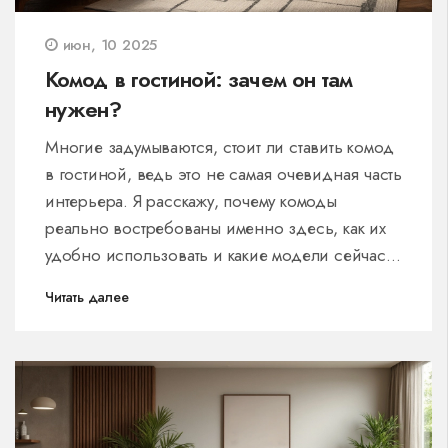
июн, 10 2025
Комод в гостиной: зачем он там
нужен?
Многие задумываются, стоит ли ставить комод
в гостиной, ведь это не самая очевидная часть
интерьера. Я расскажу, почему комоды
реально востребованы именно здесь, как их
удобно использовать и какие модели сейчас в
моде. Вы узнаете, для чего чаще всего
Читать далее
используют комоды, как выбрать подходящий
по стилю и размеру, и какие хитрости помогут
избежать хаоса внутри ящиков. Ещё поделюсь
секретами грамотного сочетания комода с
другой мебелью и расскажу, как добавить уюта
с помощью простых деталей. В статье много