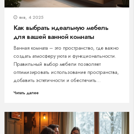
янв, 4 2025
Как выбрать идеальную мебель
для вашей ванной комнаты
Ванная комната – это пространство, где важно
создать атмосферу уюта и функциональности.
Правильный выбор мебели позволяет
оптимизировать использование пространства,
добавить эстетичности и обеспечить
необходимые условия для хранения вещей. В
Читать далее
статье рассматриваются ключевые аспекты
выбора мебели для ванной: от учета размеров
помещения и стиля интерьера до материалов,
устойчивых к влаге. Читатели получат
практические советы и актуальные тенденции