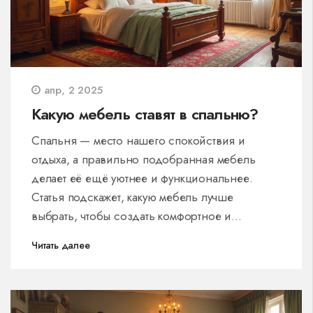
и создать уютную, стильную спальню.
апр, 2 2025
Какую мебель ставят в спальню?
Спальня — место нашего спокойствия и
отдыха, а правильно подобранная мебель
делает её ещё уютнее и функциональнее.
Статья подскажет, какую мебель лучше
выбрать, чтобы создать комфортное и
стильное пространство для сна и отдыха.
Читать далее
Рассмотрим основы выбора кровати, шкафов и
других элементов, а также интересные факты о
материалах и стилях. Узнайте, как мебель может
влиять на ваше самочувствие и как её