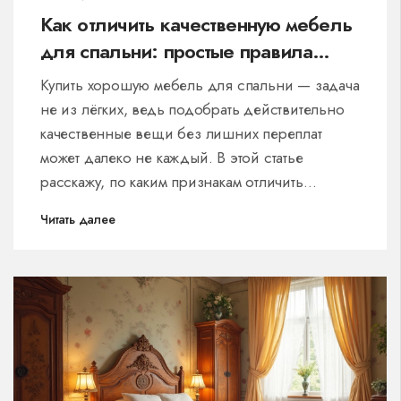
Как отличить качественную мебель
для спальни: простые правила
выбора
Купить хорошую мебель для спальни — задача
не из лёгких, ведь подобрать действительно
качественные вещи без лишних переплат
может далеко не каждый. В этой статье
расскажу, по каким признакам отличить
достойную мебель от дешёвых подделок, на
Читать далее
что обращать внимание в магазине, какие
материалы считаются действительно
долговечными и почему цена не всегда
показатель качества. Разберём популярные
ошибки при выборе, а ещё поделюсь
советами реальных покупателей и
собственными лайфхаками. Эта информация
реально поможет не потратить деньги впустую