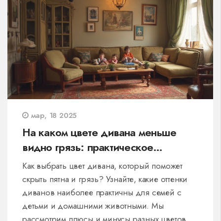
разместить, чтобы максимизировать комфорт.
Примеры и практические советы помогут
создать спальню вашей мечты.
мар, 18 2025
На каком цвете дивана меньше
видно грязь: практическое
руководство
Как выбрать цвет дивана, который поможет
скрыть пятна и грязь? Узнайте, какие оттенки
диванов наиболее практичны для семей с
детьми и домашними животными. Мы
рассмотрим плюсы и минусы разных цветовых