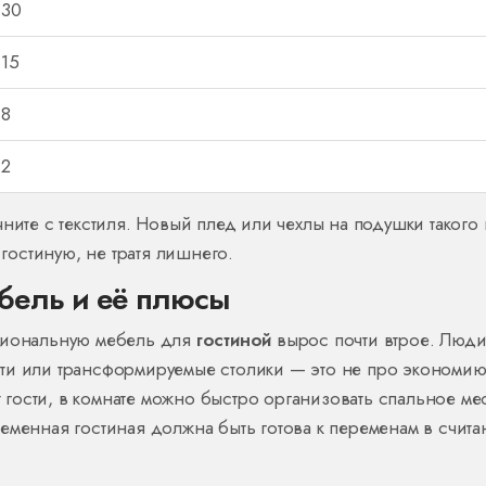
30
15
8
2
ните с текстиля. Новый плед или чехлы на подушки такого 
остиную, не тратя лишнего.
бель и её плюсы
кциональную мебель для
гостиной
вырос почти втрое. Люд
ти или трансформируемые столики — это не про экономи
ят гости, в комнате можно быстро организовать спальное ме
еменная гостиная должна быть готова к переменам в счит