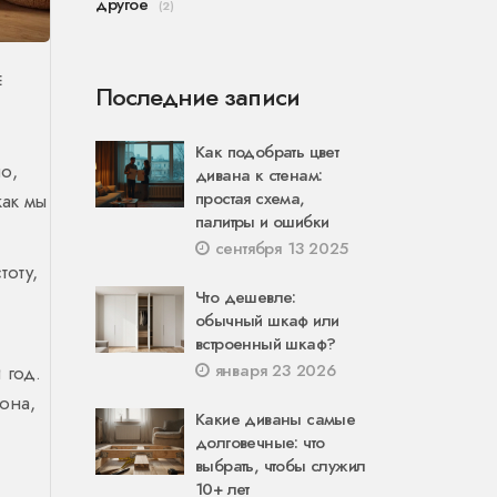
другое
(2)
Е
Последние записи
Как подобрать цвет
о,
дивана к стенам:
простая схема,
как мы
палитры и ошибки
сентября 13 2025
тоту,
Что дешевле:
обычный шкаф или
встроенный шкаф?
января 23 2026
 год.
она,
Какие диваны самые
долговечные: что
выбрать, чтобы служил
10+ лет