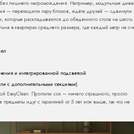
т без лишнего нагромождения. Например, модульные див
ения — перетащили пару блоков, ждёте друзей — сдвинули 
и, которые раскладываются до обеденного стола на шесть
льна в квартирах среднего размера, где каждый метр на сче
еял
нения и интегрированной подсветкой
ли с дополнительными секциями)
й EasyClean. Пролили сок — ничего страшного, просто
предметы идут с гарантией от 5 лет или выше, так что не