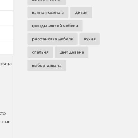
ванная комната
диван
тренды мягкой мебели
расстановка мебели
кухня
спальня
цвет дивана
цвета
выбор дивана
и
ю
сто
анные