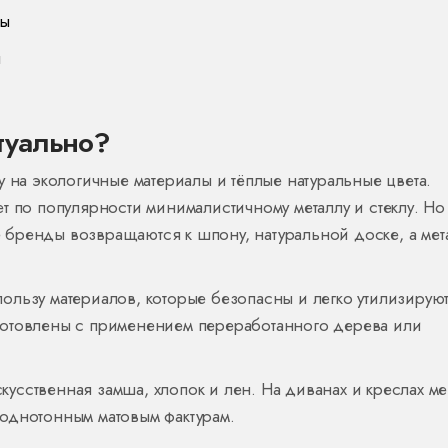
сы
я
ктуально?
у на экологичные материалы и тёплые натуральные цвета.
т по популярности минималистичному металлу и стеклу. Но
бренды возвращаются к шпонy, натуральной доске, а мет
льзу материалов, которые безопасны и легко утилизируют
готовлены с применением переработанного дерева или
искусственная замша, хлопок и лен. На диванах и креслах 
однотонным матовым фактурам.