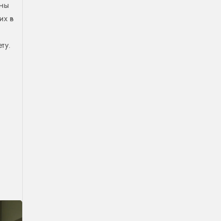
аны
их в
ту.