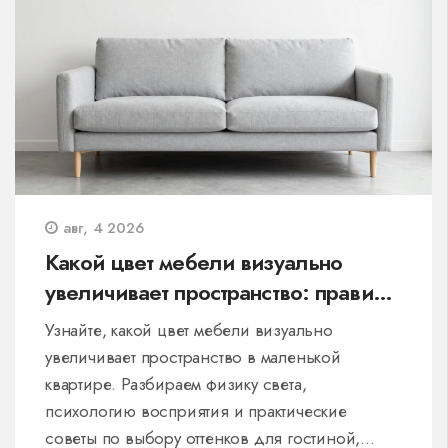
авг, 4 2026
Какой цвет мебели визуально
увеличивает пространство: правила
для маленьких комнат
Узнайте, какой цвет мебели визуально
увеличивает пространство в маленькой
квартире. Разбираем физику света,
психологию восприятия и практические
советы по выбору оттенков для гостиной,