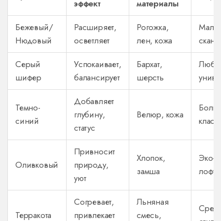
эффект
материалы
Бежевый/
Расширяет,
Рогожка,
Мален
Нюдовый
осветляет
лен, кожа
сканд
Серый
Успокаивает,
Бархат,
Любог
шифер
балансирует
шерсть
униве
Добавляет
Темно-
Больш
глубину,
Велюр, кожа
синий
класс
статус
Привносит
Хлопок,
Эко-и
Оливковый
природу,
замша
лофта
уют
Согревает,
Льняная
Сред
Терракота
привлекает
смесь,