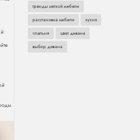
тренды мягкой мебели
расстановка мебели
кухня
ий:
спальня
цвет дивана
айте
выбор дивана
ой
роды.