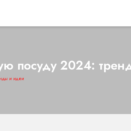
ую посуду 2024: трен
енды и идеи