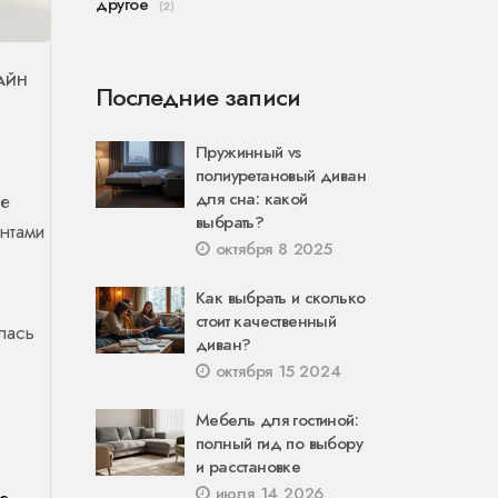
другое
(2)
АЙН
Последние записи
Пружинный vs
полиуретановый диван
для сна: какой
ые
выбрать?
нтами
октября 8 2025
Как выбрать и сколько
стоит качественный
лась
диван?
октября 15 2024
Мебель для гостиной:
полный гид по выбору
и расстановке
июля 14 2026
е