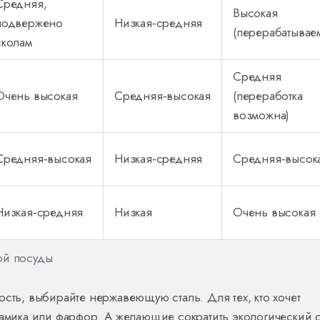
Средняя,
Высокая
подвержено
Низкая‑средняя
(перерабатывае
сколам
Средняя
Очень высокая
Средняя‑высокая
(переработка
возможна)
Средняя‑высокая
Низкая‑средняя
Средняя‑высок
Низкая‑средняя
Низкая
Очень высокая
ой посуды
ость, выбирайте нержавеющую сталь. Для тех, кто хочет
рамика или фарфор. А желающие сократить экологический с