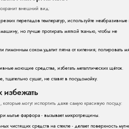
сохранит внешний вид:
е резких перепадов температур, используйте неабразивные 
 машину, но лучше протирать мягкой тканью, чтобы не
или лимонным соком удалит пятна от кипения; полировать м
сивные моющие средства, избегать металлических щёток.
е, тщательно сушат, не ставят в посудомойку.
х избежать
 которые могут испортить даже самую красивую посуду:
ри мытье фарфора - вызывает микротрещины.
ых чистящих средств на стекле - делает поверхность мутн