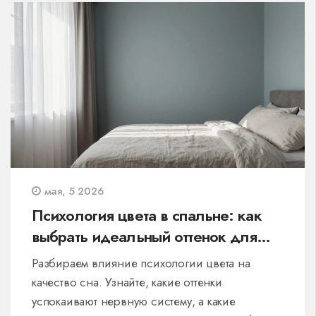
мая, 5 2026
Психология цвета в спальне: как
выбрать идеальный оттенок для
сна и отдыха
Разбираем влияние психологии цвета на
качество сна. Узнайте, какие оттенки
успокаивают нервную систему, а какие