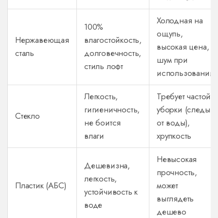
Холодная на
100%
ощупь,
Нержавеющая
влагостойкость,
высокая цена,
сталь
долговечность,
шум при
стиль лофт
использовании
Легкость,
Требует частой
гигиеничность,
уборки (следы
Стекло
не боится
от воды),
влаги
хрупкость
Невысокая
Дешевизна,
прочность,
легкость,
Пластик (АБС)
может
устойчивость к
выглядеть
воде
дешево