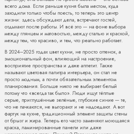
всего дома.
Если раньше кухня была местом, куда
заходили только чтобы поесть, то теперь это центр
жизни: здесь обсуждают дела, встречают гостей,
отдыхают после работы. И всё это — на фоне выбора
между глянцем и матовостью, между сталью и краской,
между тем, что красиво, и тем, что реально работает.
В 2024–2025 годах
цвет кухни
,
не просто оттенок, а
эмоциональный фон, влияющий на настроение,
восприятие пространства и даже аппетит
. Также
называют
цветовая палитра интерьера
, он стал не
просто модным, а почти обязательным элементом
планирования.
Больше никто не выбирает белый
потому что «всегда так было». Люди ищут тёплые
серые, приглушённые зелёные, глубокие синие — те,
что не пачкаются, не выгорают и не надоедают. А вот
фартук на кухне
,
традиционный элемент защиты стены
от брызг и жира
. Теперь его часто заменяют
моющаяся
краска
,
ламинированные панели
или даже