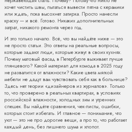
нержавеющая сталь
.
Почему? Потому что никто не
хочет чистить швы, пытаться вывести пятна с керамики
или ждать, пока высохнет затирка. Просто нанесли
краску — и всё. Готово. Никаких дополнительных
затрат, никакого ремонта через год.
И это только начало. Всё, что вы найдёте ниже — это
не просто статьи. Это ответы на реальные вопросы,
которые задают люди, которые живут в своих кухнях.
Почему матовый фасад в Петербурге выживает лучше
глянцевого? Какой материал для комода в 2025 году
не развалится от влажности? Какие цвета мягкой
мебели не дадут вам чувствовать себя как в больнице?
Здесь нет теории «дизайнеров из журналов». Только
то, что проверено в реальных квартирах, в условиях
российской влажности, холодных зим и утренних
спешек. Вы найдёте сравнения, чек-листы, ошибки,
которых стоит избегать. И главное — понимание, что
уют — это не про дорогие вещи, а про то, что работает
каждый день, без лишнего шума и хлопот.