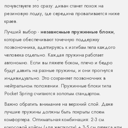
почувствуете это сразу: диван станет похож на
резиновую лодку, где середина проваливается ниже
краев.
Лучший выбор -
независимые пружинные блоки
,
которые
обеспечивают точечную поддержку
позвоночника, адаптируясь к изгибам тела каждого
человека отдельно
.
Каждая пружина работает
автономно. Если вы ляжете боком, плечо и бедро
будут давить на разные пружины, и они прогнутся
индивидуально. Это сохраняет позвоночник в
нейтральном положении. Пружинные блоки типа
Pocket Spring считаются золотым стандартом.
Важно обратить внимание на верхний слой. Даже
лучшие пружины должны быть покрыты слоем
комфортера. Оптимальная комбинация: 2-3 см
кокосовой койры (для жесткости) + 3-5 см латекса или