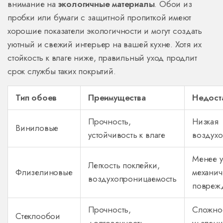
внимание на
экологичные материалы
. Обои из
пробки или бумаги с защитной пропиткой имеют
хорошие показатели экологичности и могут создать
уютный и свежий интерьер на вашей кухне. Хотя их
стойкость к влаге ниже, правильный уход продлит
срок службы таких покрытий.
Тип обоев
Преимущества
Недост
Прочность,
Низкая
Виниловые
устойчивость к влаге
воздух
Менее у
Легкость поклейки,
Флизелиновые
механич
воздухопроницаемость
повреж
Прочность,
Сложно
Стеклообои