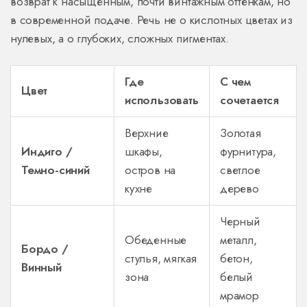
возврат к насыщенным, почти винтажным оттенкам, но
в современной подаче. Речь не о кислотных цветах из
нулевых, а о глубоких, сложных пигментах.
Где
С чем
Цвет
использовать
сочетается
Верхние
Золотая
Индиго /
шкафы,
фурнитура,
Темно-синий
остров на
светлое
кухне
дерево
Черный
Обеденные
металл,
Бордо /
стулья, мягкая
бетон,
Винный
зона
белый
мрамор