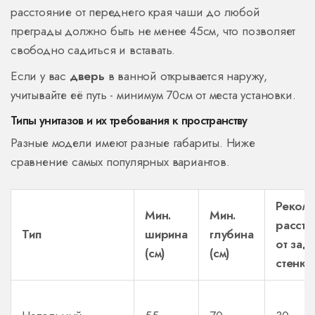
расстояние от переднего края чаши до любой
преграды должно быть не менее 45см, что позволяет
свободно садиться и вставать.
Если у вас
дверь
в ванной открывается наружу,
учитывайте её путь - минимум 70см от места установки.
Типы унитазов и их требования к пространству
Разные модели имеют разные габариты. Ниже
сравнение самых популярных вариантов.
Реком
Мин.
Мин.
рассто
Тип
ширина
глубина
от зад
(см)
(см)
стенки 