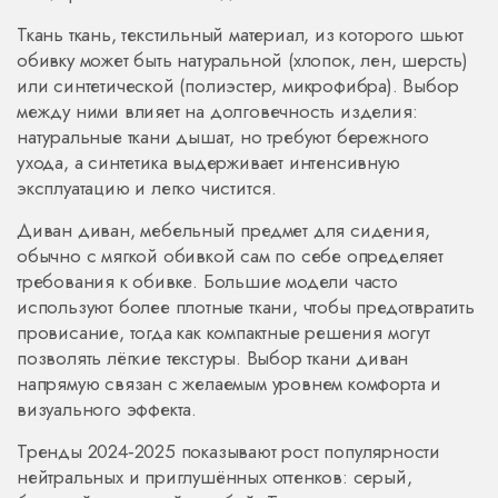
Ткань
ткань
,
текстильный материал, из которого шьют
обивку
может быть натуральной (хлопок, лен, шерсть)
или синтетической (полиэстер, микрофибра). Выбор
между ними влияет на долговечность изделия:
натуральные ткани дышат, но требуют бережного
ухода, а синтетика выдерживает интенсивную
эксплуатацию и легко чистится.
Диван
диван
,
мебельный предмет для сидения,
обычно с мягкой обивкой
сам по себе определяет
требования к обивке. Большие модели часто
используют более плотные ткани, чтобы предотвратить
провисание, тогда как компактные решения могут
позволять лёгкие текстуры. Выбор ткани диван
напрямую связан с желаемым уровнем комфорта и
визуального эффекта.
Тренды 2024‑2025 показывают рост популярности
нейтральных и приглушённых оттенков: серый,