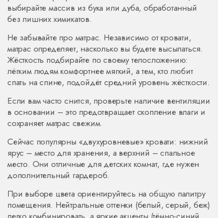
выбирайте массив из бука или дуба, обработанный
без лишних химикатов.
Не забывайте про матрас. Независимо от кровати,
матрас определяет, насколько вы будете высыпаться.
Жёсткость подбирайте по своему телосложению:
лёгким людям комфортнее мягкий, а тем, кто любит
спать на спине, подойдёт средний уровень жёсткости.
Если вам часто снится, проверьте наличие вентиляции
в основании – это предотвращает скопление влаги и
сохраняет матрас свежим.
Сейчас популярны «двухуровневые» кровати: нижний
ярус – место для хранения, а верхний – спальное
место. Они отличные для детских комнат, где нужен
дополнительный гардероб.
При выборе цвета ориентируйтесь на общую палитру
помещения. Нейтральные оттенки (белый, серый, беж)
легко комбинировать, а яркие акценты (тёмно-синий,