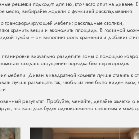
ые решётки подходят для тех, кто часто спит на диване. 
ое место, выбирайте модели с функцией раскладывания.
е о трансформирующей мебели: раскладные столики,
оляют хранить вещи и экономить площадь. В гостиной мож
здкой тумбы – он выполнит роль хранения и добавит сти
й планировке визуально разделите зоны с помощью ковро
 помогает создать ощущение порядка без перегородок.
я мебели. Диван в квадратной комнате лучше ставить к ст
вать лучше размещать так, чтобы из неё было виден вход 
ти.
овенный результат. Пробуйте, меняйте, делайте заметки о т
антирует, что ваш дом будет одновременно стильным и комфо