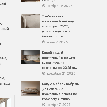
фен-шуй
Если
ноября 19 2024
Требования к
гостиничной мебели:
но
стандарты ГОСТ,
льный
износостойкость и
безопасность
июля 7 2026
в,
Какой самый
ене,
практичный цвет для
кухни: лучшие
в
варианты на 2025 год
декабря 21 2025
ом,
ртным.
Какую мебель выбрать
для спальни:
практичные советы по
комфорту и стилю
ноября 7 2025