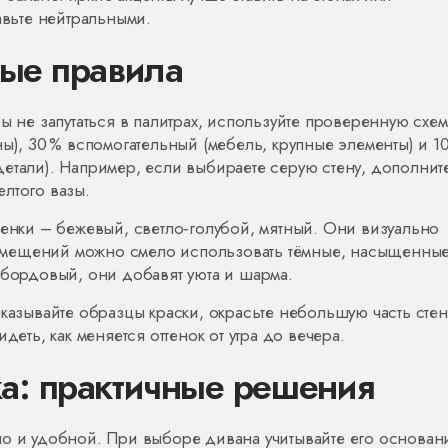
авьте нейтральными.
тые правила
ы не запутаться в палитрах, используйте проверенную схем
ы), 30 % вспомогательный (мебель, крупные элементы) и 1
етали). Например, если выбираете серую стену, дополнит
лтого вазы.
тенки – бежевый, светло‑голубой, мятный. Они визуально
омещений можно смело использовать тёмные, насыщенны
 бордовый, они добавят уюта и шарма.
аказывайте образцы краски, окрасьте небольшую часть сте
деть, как меняется оттенок от утра до вечера.
а: практичные решения
но и удобной. При выборе дивана учитывайте его основан