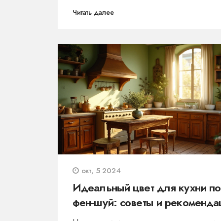
Контрастные акценты способны оживит
Читать далее
пространство, а использование приро
мотивов создаст атмосферу уюта. Подб
идеальные обои для вашего интерьера
экспериментируя с идеями и добавляя
нотки индивидуальности.
окт, 5 2024
Идеальный цвет для кухни по
фен-шуй: советы и рекоменда