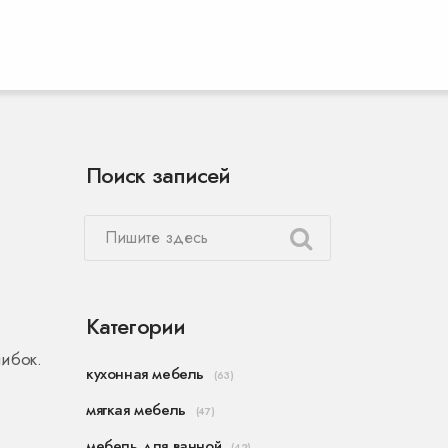
Поиск записей
Категории
шибок.
кухонная мебель
(63)
мягкая мебель
(47)
мебель для ванной
(42)