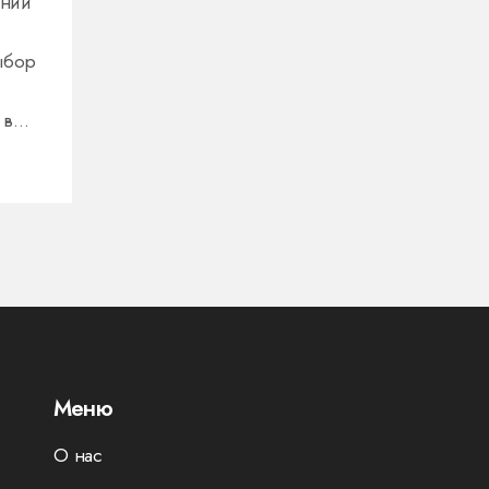
ании
ыбор
 в
и
ять
йте,
хне,
Меню
О нас