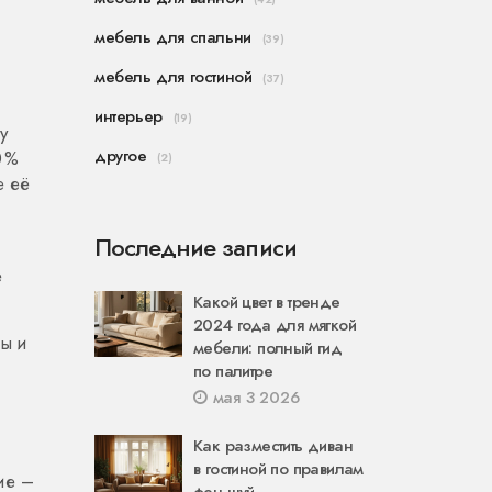
мебель для спальни
(39)
мебель для гостиной
(37)
интерьер
(19)
у
другое
0 %
(2)
е её
Последние записи
е
Какой цвет в тренде
2024 года для мягкой
ны и
мебели: полный гид
по палитре
мая 3 2026
Как разместить диван
в гостиной по правилам
ие –