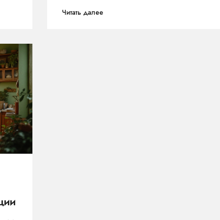
ь
создании атмосферы. В данной статье
Читать далее
дных
рассмотрены ключевые аспекты, влияющи
ерите
на поглощаемый бюджет при
,
оборудовании кухонного пространства.
Акценты сделаны на выборе материала,
техники и фурнитуры, а также на важных
советах по оптимизации затрат.
ции