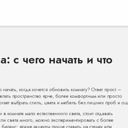
: с чего начать и что
о начать, когда хочется обновить комнату? Ответ прост –
делать пространство ярче, более комфортным или просто
гает выбрать стиль, цвета и мебель без лишних проб и о
 комнате мало естественного света, стоит отдавать
сли света много, можно экспериментировать с более
баланс: яркие акценты лучше ставить на стенах или