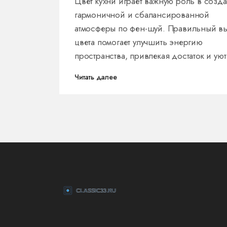
Цвет кухни играет важную роль в созд
гармоничной и сбалансированной
атмосферы по фен-шуй. Правильный в
цвета помогает улучшить энергию
пространства, привлекая достаток и уют
дом. В статье мы обсудим, какие цвета
Читать далее
лучше всего подходят для кухни с точк
зрения фен-шуй, и как они могут повли
на ваше благосостояние и настроение.
Также будут предоставлены полезные
советы и интересные факты о
взаимодействии цветов и энергий. Узна
как создать идеальную атмосферу на ку
следуя древней практике фен-шуй.