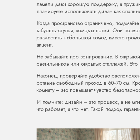
ламели дают хорошую поддержку, а пружинн
планируете использовать диван как спальн
Когда пространство ограничено, подумайт
табуреты‑стулья, комоды‑полки. Они позв
разместить небольшой комод вместо громо
акцент.
Не забывайте про зонирование. В открыто
светильников или открытых стеллажей. Это
Наконец, проверяйте удобство расположени
оставив свободный проход в 60‑70 см. Кро
комнату – это повышает чувство безопаснос
И помните: дизайн – это процесс, а не мгн
что работает, а что нет. Такой подход гар