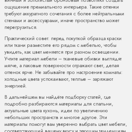
винный и золотистый бронзовый позволяют создать
ощущение премиального интерьера. Такие оттенки
требуют аккуратного сочетания с более нейтральными
стенами и аксессуарами, иначе пространство может
перегрузиться.
Практический совет: перед покупкой образца краски
или ткани разместите его рядом с мебелью, чтобы
увидеть, как цвет меняется при разном освещении.
Учтите материал мебели – тканевые обивки выглядят
мягче, а лаковые поверхности отражают свет, делая
оттенок ярче. Не забывайте про настроение комнаты:
холодные цвета успокаивают, теплые – заряжают
энергией.
В дальнейшем вы найдёте подборку статей, где
подробно разбираются материалы для спальни,
актуальные цвета кухонь, идеи по увеличению
небольших пространств и многое другое. Эти
материалы помогут вам уверенно выбрать цвет мебели,
соответствующий вашему вкусу и текущим тенденциям.