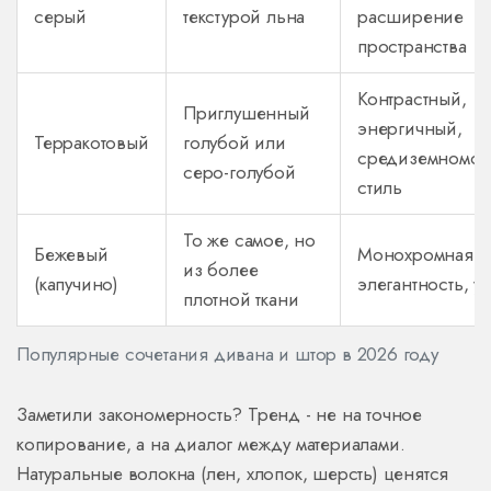
серый
текстурой льна
расширение
пространства
Контрастный,
Приглушенный
энергичный,
Терракотовый
голубой или
средиземномор
серо-голубой
стиль
То же самое, но
Бежевый
Монохромная
из более
(капучино)
элегантность, у
плотной ткани
Популярные сочетания дивана и штор в 2026 году
Заметили закономерность? Тренд - не на точное
копирование, а на диалог между материалами.
Натуральные волокна (лен, хлопок, шерсть) ценятся