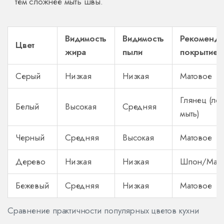
тем сложнее мыть швы.
Видимость
Видимость
Рекоменд
Цвет
жира
пыли
покрытие
Серый
Низкая
Низкая
Матовое
Глянец (лег
Белый
Высокая
Средняя
мыть)
Черный
Средняя
Высокая
Матовое
Дерево
Низкая
Низкая
Шпон/Мас
Бежевый
Средняя
Низкая
Матовое
Сравнение практичности популярных цветов кухни