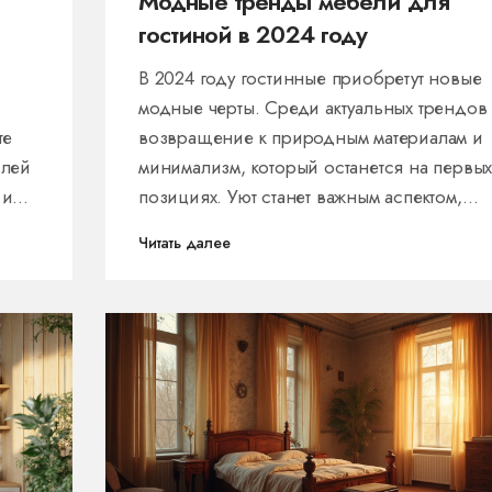
Модные тренды мебели для
гостиной в 2024 году
В 2024 году гостинные приобретут новые
модные черты. Среди актуальных трендов
те
возвращение к природным материалам и
илей
минимализм, который останется на первы
 и
позициях. Уют станет важным аспектом,
чить
подчеркиваемым текстурами и цветами. В
Читать далее
ько
статье вы найдете полезные советы по
обновлению интерьера и вдохновение д
трим
создания стильной гостиной. Узнайте, как
использовать тренды для создания
современного и удобного пространства.
тобы
м