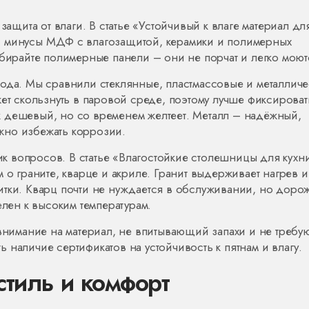
защита от влаги. В статье «Устойчивый к влаге материал дл
и минусы МДФ с влагозащитой, керамики и полимерных
ыбирайте полимерные панели – они не порчат и легко моют
хода. Мы сравнили стеклянные, пластмассовые и металлич
ет скользнуть в паровой среде, поэтому лучше фиксироват
 дешевый, но со временем желтеет. Металл – надёжный,
жно избежать коррозии.
 вопросов. В статье «Влагостойкие столешницы для кухни
 о граните, кварце и акриле. Гранит выдерживает нагрев и
итки. Кварц почти не нуждается в обслуживании, но доро
елен к высоким температурам.
 внимание на материал, не впитывающий запахи и не треб
 наличие сертификатов на устойчивость к пятнам и влагу.
стиль и комфорт