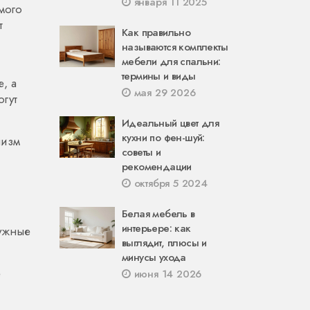
января 11 2025
мого
т
Как правильно
называются комплекты
мебели для спальни:
термины и виды
е, а
мая 29 2026
огут
Идеальный цвет для
кухни по фен-шуй:
лизм
советы и
рекомендации
октября 5 2024
Белая мебель в
интерьере: как
нужные
выглядит, плюсы и
минусы ухода
е
июня 14 2026