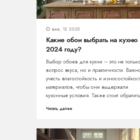
фев, 12 2025
Какие обои выбрать на кухню 
2024 году?
Выбор обоев для кухни – это не тольк
вопрос вкуса, но и практичности. Важн
учесть влагостойкость и износостойкос
материалов, чтобы они выдержали
кухонные условия. Также стоит обратит
внимание на современные тенденции,
Читать далее
которые помогут создать уютный и сти
интерьер. В 2024 году можно сделать с
на экологичность и простоту ухода за
обоями.