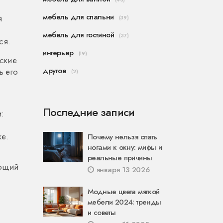
мебель для спальни
я
(39)
мебель для гостиной
(37)
ся.
интерьер
(19)
еские
другое
ь его
(2)
Последние записи
:
же.
Почему нельзя спать
ногами к окну: мифы и
реальные причины
ующий
января 13 2026
Модные цвета мягкой
мебели 2024: тренды
и советы