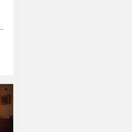
 –
х
ля