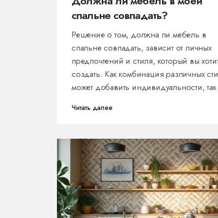
Должна ли мебель в моей
спальне совпадать?
Решение о том, должна ли мебель в
спальне совпадать, зависит от личных
предпочтений и стиля, который вы хоти
создать. Как комбинация различных ст
может добавить индивидуальности, так
согласование предметов может обеспе
Читать далее
гармонию. Этот выбор включает нескол
факторов, таких как функциональность,
размер комнаты и личный вкус. Рассмо
преимущества и недостатки каждого
подхода и дадим несколько полезных
советов по комбинированию мебели, ч
ваша спальня стала настоящим оазисо
комфорта.