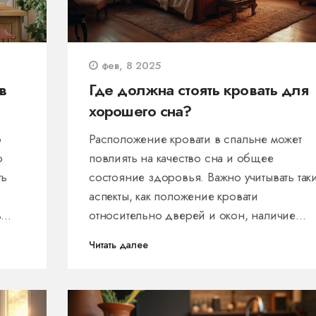
фев, 8 2025
в
Где должна стоять кровать для
хорошего сна?
о
Расположение кровати в спальне может
о
повлиять на качество сна и общее
ть
состояние здоровья. Важно учитывать так
аспекты, как положение кровати
ь
относительно дверей и окон, наличие
зеркал и электроники рядом с местом для
Читать далее
льный
сна, чтобы создать комфортную и
тавку
благоприятную атмосферу для отдыха. Эти
простые советы помогут вам организовать
пространство спальни для лучшего сна.