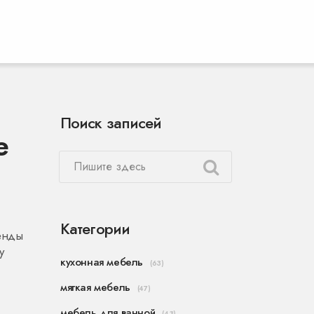
Поиск записей
е
Категории
ренды
у
кухонная мебель
(63)
мягкая мебель
(47)
мебель для ванной
(43)