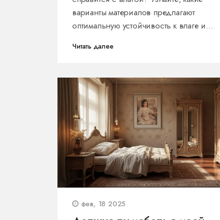
варианты материалов предлагают
оптимальную устойчивость к влаге и
плесени. Мы расскажем о плюсах и мин
Читать далее
популярных материалов, о том, как они
выдерживают влажные условия, и
приведём несколько полезных советов
уходу. Сделайте правильный выбор и
защитите свою мебель от повреждений
Читайте, чтобы узнать больше!
фев, 18 2025