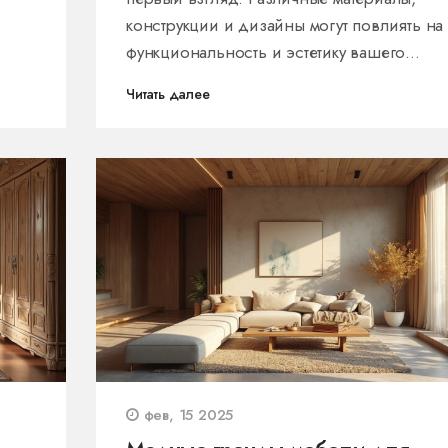
конструкции и дизайны могут повлиять на
функциональность и эстетику вашего
усах
пространства. Мы расскажем о типах полок
Читать далее
которые лучше подходят для влажной
среды, и дадим советы по оптимизации
 по
пространства в ванной. Узнайте, как полки
могут стать не только практичным решение
.
но и стильным акцентом интерьера.
фев, 15 2025