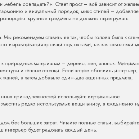
и мебель совпадать?». Ответ прост – всё зависит от желае
гармонию и визуальный порядок; микс стилей – добавляе
пропорцию: крупные предметы не должны перегружать
 Мы рекомендуем ставить её так, чтобы голова была к стен
ого выравнивания кровати под окнами, так как сквозняки м
я к природным материалам – дерево, лен, хлопок. Минима
текстуры и тёплые оттенки. Если хотите обновить интерьер,
 тканей, а затем добавьте один‑два акцентных предмета,
онных принадлежностей используйте вертикальное
азместить редко используемые вещи внизу, а ежедневно 
дом без больших затрат. Читайте полные статьи, выбирайт
аш интерьер будет радовать каждый день.