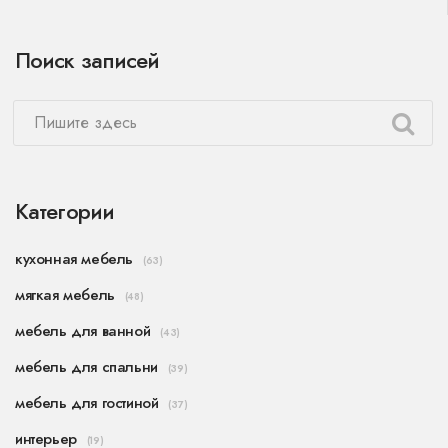
недостаткам, а также рекомендациям по
выбору наиболее подходящего материала в
Поиск записей
зависимости от условий эксплуатации.
Полезные советы и факты помогут вам сделать
правильный выбор и сохранить эстетику
вашей ванной комнаты надолго.
Категории
кухонная мебель
(63)
мягкая мебель
(48)
мебель для ванной
(43)
мебель для спальни
(39)
мебель для гостиной
(37)
интерьер
(19)