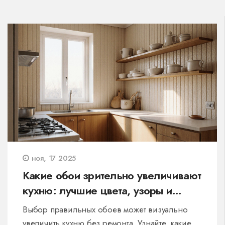
ноя, 17 2025
Какие обои зрительно увеличивают
кухню: лучшие цвета, узоры и
текстуры
Выбор правильных обоев может визуально
увеличить кухню без ремонта. Узнайте, какие