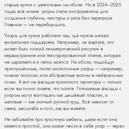
старые кухни с цветочками на обоях. Но в 2024–2025
годах всё иначе: узоры стали инструментом для
создания глубины, текстуры и уюта без перегруза.
Главное — не переборщить.
Узоры для кухни работают там, где нужна мягкая
визуальная поддержка. Например, на
фартуке
,
это
может быть тонкий геометрический рисунок в
керамограните или текстурированной плитке, которая
не царапается и легко моется
. На
обоях
,
подойдут
приглушённые, почти монотонные узоры — например,
тонкие полоски или абстрактные волны в нейтральных
тонах
. А вот на фасадах кухонного гарнитура — только
если вы точно знаете, что хотите. Глянцевые фасады с
узором могут выглядеть как дешёвый пластик, а
матовые — как уютный ручной труд. Всё зависит от
света, масштаба и того, как вы живёте.
Не забывайте про
кухонную мебель
,
даже если она
кажется простой, она может нести в себе узор — через