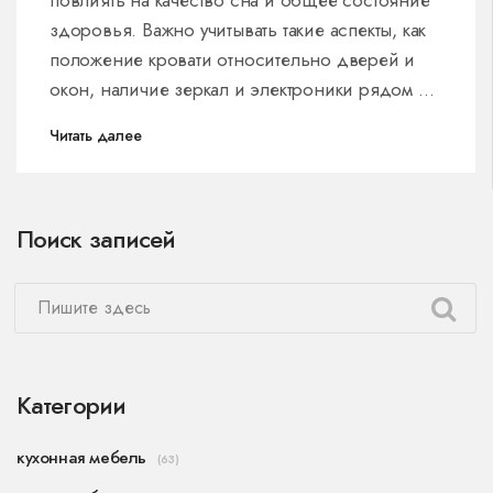
повлиять на качество сна и общее состояние
здоровья. Важно учитывать такие аспекты, как
положение кровати относительно дверей и
окон, наличие зеркал и электроники рядом с
местом для сна, чтобы создать комфортную и
Читать далее
благоприятную атмосферу для отдыха. Эти
простые советы помогут вам организовать
пространство спальни для лучшего сна.
Поиск записей
Категории
кухонная мебель
(63)