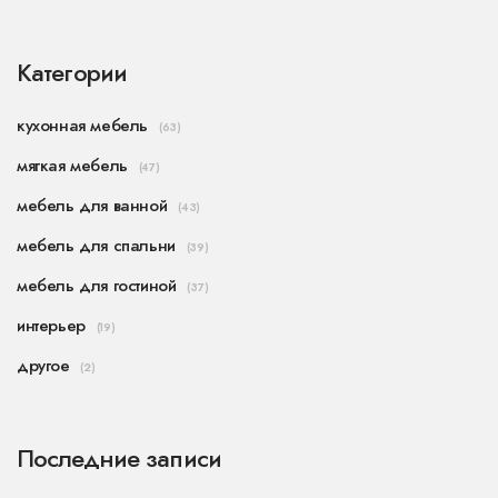
реально поможет не потратить деньги впустую
и создать уютную, стильную спальню.
Категории
кухонная мебель
(63)
мягкая мебель
(47)
мебель для ванной
(43)
мебель для спальни
(39)
мебель для гостиной
(37)
интерьер
(19)
другое
(2)
Последние записи