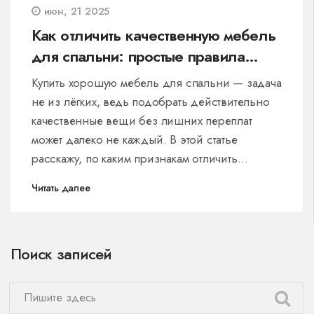
июн, 21 2025
Как отличить качественную мебель
для спальни: простые правила
выбора
Купить хорошую мебель для спальни — задача
не из лёгких, ведь подобрать действительно
качественные вещи без лишних переплат
может далеко не каждый. В этой статье
расскажу, по каким признакам отличить
достойную мебель от дешёвых подделок, на
Читать далее
что обращать внимание в магазине, какие
материалы считаются действительно
долговечными и почему цена не всегда
Поиск записей
показатель качества. Разберём популярные
ошибки при выборе, а ещё поделюсь
советами реальных покупателей и
собственными лайфхаками. Эта информация