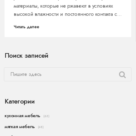
материалы, которые не ржавеют в условиях
высокой влажности и постоянного контакта с
водой. Особое внимание уделяется плюсам и
Читать далее
минусам каждого материала, а также полезным
советам по уходу за ними.
Поиск записей
Категории
кухонная мебель
(63)
мягкая мебель
(48)