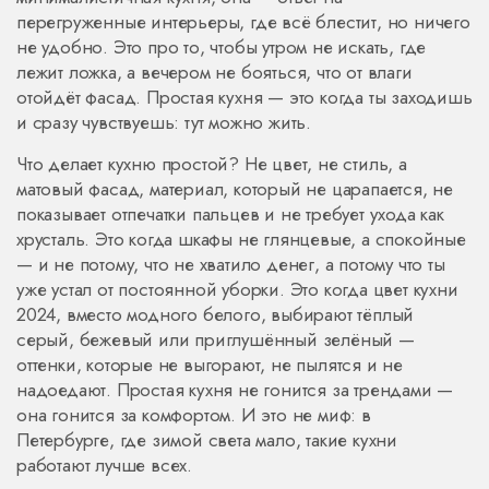
перегруженные интерьеры, где всё блестит, но ничего
не удобно
. Это про то, чтобы утром не искать, где
лежит ложка, а вечером не бояться, что от влаги
отойдёт фасад. Простая кухня — это когда ты заходишь
и сразу чувствуешь: тут можно жить.
Что делает кухню простой? Не цвет, не стиль, а
матовый фасад
,
материал, который не царапается, не
показывает отпечатки пальцев и не требует ухода как
хрусталь
. Это когда шкафы не глянцевые, а спокойные
— и не потому, что не хватило денег, а потому что ты
уже устал от постоянной уборки. Это когда
цвет кухни
2024
,
вместо модного белого, выбирают тёплый
серый, бежевый или приглушённый зелёный —
оттенки, которые не выгорают, не пылятся и не
надоедают
. Простая кухня не гонится за трендами —
она гонится за комфортом. И это не миф: в
Петербурге, где зимой света мало, такие кухни
работают лучше всех.