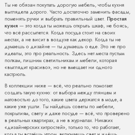
Ты не обязан покупать дорогую мебель, чтобы кухня
выглядела дорого. Часто достаточно заменить фасады,
поменять ручки и выбрать правильный цвет.
Простая
кухня
— это когда ты можешь открыть шкаф, не боясь,
что всё рассыпется. Когда посуда стоит на своих
местах, а не висит в воздухе как декор. Когда ты не
думаешь о дизайне — ты думаешь о еде. Это не про
идеалы, это про реальность. Здесь нет места пустым
полкам, лишним светильникам и мебели, которая
«выглядит красиво», но не вмещает ни одного
кастрюль.
В коллекции ниже — всё, что реально помогает
создать такую кухню: от выбора между глянцем и
матовостью до того, какие цвета держатся в моде, а
какие уже ушли. Ты найдёшь советы по мебели,
покрытиям, свету и даже посуде — всё, что проверено
в реальных квартирах, а не в журналах. Никаких
«дизайнерских хитростей», только то, что работает,
когда ты встаёшь утром, включаешь свет и идёшь