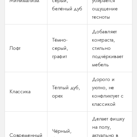
Минимализм
серый,
убирается
белёный дуб
ощущение
тесноты
Добавляет
Тёмно-
контраста,
Лофт
серый,
стильно
графит
подчёркивает
мебель
Дорого и
Тёплый дуб,
уютно, не
Классика
орех
конфликтует с
классикой
Делает фишку
на полу,
Чёрный,
Современный
актуально в