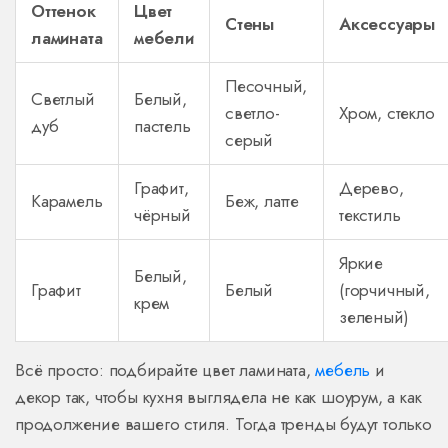
Оттенок
Цвет
Стены
Аксессуары
ламината
мебели
Песочный,
Светлый
Белый,
светло-
Хром, стекло
дуб
пастель
серый
Графит,
Дерево,
Карамель
Беж, латте
чёрный
текстиль
Яркие
Белый,
Графит
Белый
(горчичный,
крем
зеленый)
Всё просто: подбирайте цвет ламината,
мебель
и
декор так, чтобы кухня выглядела не как шоурум, а как
продолжение вашего стиля. Тогда тренды будут только