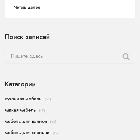
В статье обуславливаются критерии выбора
Читать далее
оптимального цвета и их влияние на
повседневную жизнь. Читателям предлагаются
полезные советы по уходу и улучшению
Поиск записей
атмосферы в кухонном пространстве.
Категории
кухонная мебель
(63)
мягкая мебель
(47)
мебель для ванной
(42)
мебель для спальни
(39)