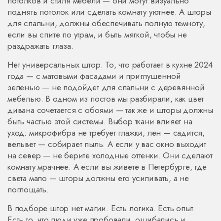
потолков и стиля мебели
— они могут визуально
поднять потолок или сделать комнату уютнее. А
шторы
для спальни
,
должны обеспечивать полную темноту,
если вы спите по утрам, и быть мягкой, чтобы не
раздражать глаза
.
Нет универсальных штор. То, что работает в кухне 2024
года — с матовыми фасадами и приглушенной
зеленью — не подойдет для спальни с деревянной
мебелью. В одном из постов мы разбирали, как цвет
дивана сочетается с обоями — так же и шторы должны
быть частью этой системы. Выбор ткани влияет на
уход: микрофибра не требует глажки, лен — садится,
вельвет — собирает пыль. А если у вас окно выходит
на север — не берите холодные оттенки. Они сделают
комнату мрачнее. А если вы живете в Петербурге, где
света мало — шторы должны его усиливать, а не
поглощать.
В подборе штор нет магии. Есть логика. Есть опыт.
Есть то, что люди уже пробовали, ошибались и