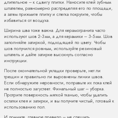
длительное – к сдвигу плитки. Наносите клей зубным
шпателем, равномерно распределяя его по площади,
а затем прижмите плитку и слегка покрутите, чтобы
избавиться от воздуха.
Ширина шва тоже важна. Для керамогранита часто
используют шов 2‑3 мм, а для керамики – 3‑5 мм. Шов
заполняйте затиркой, подходящей по цвету. Чтобы
шов получился ровным, используйте резиновый
шпатель и дайте затирке высохнуть согласно
инструкции.
После окончательной укладки проверьте, нет ли
трещин и правильно ли выровнены линии швов.
Если обнаружите неровности, поправьте их пока клей
не полностью загустеет. Финальный шаг – уборка.
Протрите поверхность мягкой тканью, чтобы удалить
остатки клея и затирки, и вы получите чистый, готовый к
использованию пол.
И помните, главное правило – не спешить.