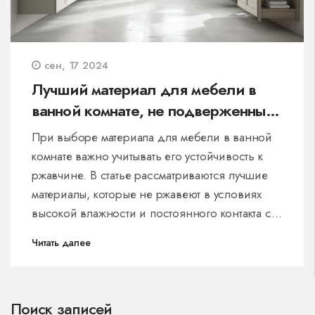
сен, 17 2024
Лучший материал для мебели в
ванной комнате, не подверженный
ржавчине
При выборе материала для мебели в ванной
комнате важно учитывать его устойчивость к
ржавчине. В статье рассматриваются лучшие
материалы, которые не ржавеют в условиях
высокой влажности и постоянного контакта с
водой. Особое внимание уделяется плюсам и
Читать далее
минусам каждого материала, а также полезным
советам по уходу за ними.
Поиск записей