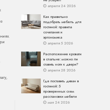
не устарел
апреля 24 2026
к
Как правильно
ез
подобрать мебель для
гостиной: правила
сочетания и
аниях.
эргономика
при
апреля 5 2026
Расположение кровати
в спальне: можно ли
т
ставить ноги к двери?
апреля 28 2026
агу,
Где поставить диван в
гостиной: 5
проверенных схем
расстановки мебели
мая 24 2026