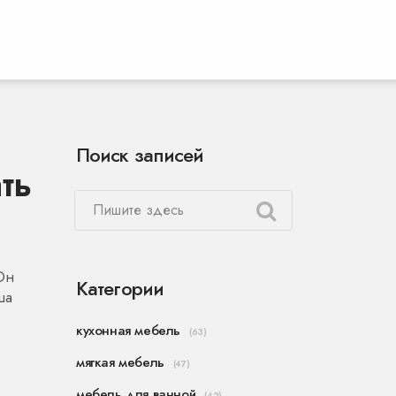
Поиск записей
ть
Он
Категории
ша
кухонная мебель
(63)
мягкая мебель
(47)
мебель для ванной
(42)