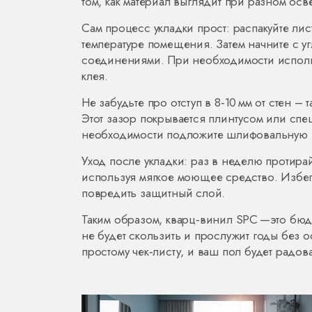
том, как материал выглядит при разном ос
Сам процесс укладки прост: распакуйте лис
температуре помещения. Затем начните с у
соединениями. При необходимости использ
клея.
Не забудьте про отступ в 8‑10 мм от стен –
Этот зазор покрывается плинтусом или сп
необходимости подложите шлифовальную 
Уход после укладки: раз в неделю протира
используя мягкое моющее средство. Избег
повредить защитный слой.
Таким образом, кварц‑винил SPC —это бю
не будет скользить и прослужит годы без о
простому чек‑листу, и ваш пол будет радов