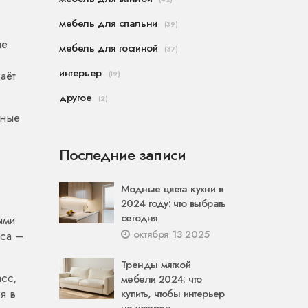
мебель для спальни
(39)
не
мебель для гостиной
(37)
интерьер
аёт
(19)
другое
(2)
ьные
Последние записи
Модные цвета кухни в
2024 году: что выбрать
сегодня
ыми
октября 13 2025
аса –
Тренды мягкой
сс,
мебели 2024: что
я в
купить, чтобы интерьер