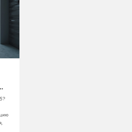
25?
яцию
я,