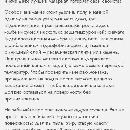
иначе даже лучший материал потеряет свои свойства.
Особое внимание стоит уделить
полу в ванной
,
одному из самых уязвимых мест дома, где
гидроизоляция играет решающую роль
. Здесь
комбинируются несколько защитных уровней: сначала
гидроизоляционная мембрана, затем бетонная стяжка
с добавлением гидрофобизаторов, и, наконец,
финишный слой – керамическая плитка или камень.
При правильном монтаже система выдерживает
постоянный контакт с водой, а также резкие перепады
температур. Чтобы проверить качество монтажа,
проведите тест на подтёк после первого полного
высыхания стяжки – небольшое количество воды
должно оставаться на поверхности без
проникновения.
Не забывайте про этап
монтажа гидроизоляции
. Это не
просто «нанести клей». Нужно подготовить
поверхность: удалить пыль, жир, старую краску;
нанести праймер, который улучшит адгезию; затем