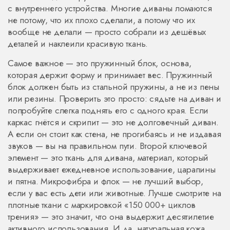
с внутреннего устройства. Многие диваны ломаются
не потому, что их плохо сделали, а потому что их
вообще не делали — просто собрали из дешёвых
деталей и наклеили красивую ткань.
Самое важное — это
пружинный блок
,
основа,
которая держит форму и принимает вес
.
Пружинный
блок
должен быть из стальной пружины, а не из пены
или резины. Проверить это просто: сядьте на диван и
попробуйте слегка поднять его с одного края. Если
каркас гнётся и скрипит — это не долговечный диван.
А если он стоит как стена, не прогибаясь и не издавая
звуков — вы на правильном пути.
Второй ключевой
элемент — это
ткань для дивана
,
материал, который
выдерживает ежедневное использование, царапины
и пятна
.
Микрофибра
и
флок
— не лучший выбор,
если у вас есть дети или животные. Лучше смотрите на
плотные ткани с маркировкой «150 000+ циклов
трения» — это значит, что она выдержит десятилетие
активного использования.
И да, натуральная кожа