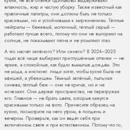
кухни
,
не все оттенки одинаково выдерживают
влажность, жир и частую уборку
. Также известный как
практичные палитры
, они должны быть не только
красивыми, но и устойчивыми к загрязнениям. Тёплые
нейтралы — бежевый, молочный, тёплый серый —
работают лучше всего, потому что они не выгорают на
солнце, не показывают пятна и не утомляют глаз.
А что насчёт зелёного? Или синего? В 2024–2025
годах всё чаще выбирают приглушённые оттенки — не
яркие, а спокойные, как будто вымытые дождём. Это
не мода, а инстинкт: люди хотят, чтобы кухня была не
афишей, а убежищем. Тёмный зелёный, пыльная
синева, тёплый беж — они не кричат, но и не
исчезают. Они держат пространство, не перегружая
его. Главное — не брать цвета, которые кажутся
красивыми только на фото. Принесите образец на
кухню, посмотрите на него утром, в полдень и
вечером. Проверьте, как он ведёт себя при
включённом свете и при естественном. Потому что то,