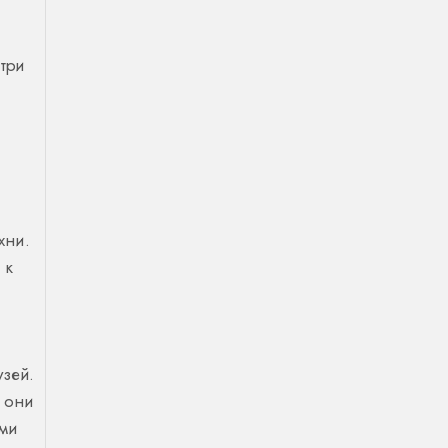
 три
хни.
 к
узей.
ы они
ыми