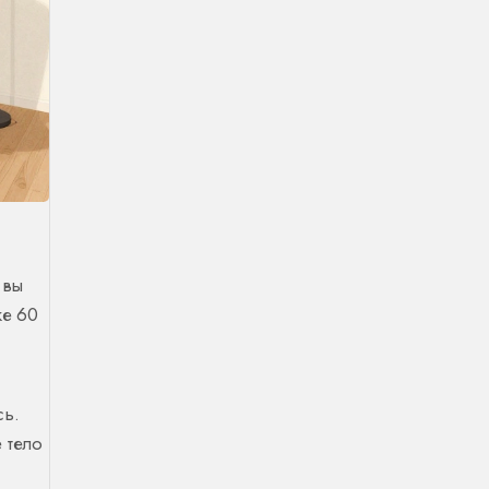
 вы
же 60
сь.
е тело