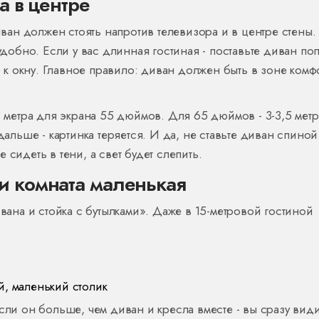
а в центре
н должен стоять напротив телевизора и в центре стены. 
удобно. Если у вас длинная гостиная - поставьте диван по
го к окну. Главное правило: диван должен быть в зоне комф
3 метра для экрана 55 дюймов. Для 65 дюймов - 3-3,5 метр
дальше - картинка теряется. И да, не ставьте диван спиной
сидеть в тени, а свет будет слепить.
и комната маленькая
ивана и стойка с бутылками». Даже в 15-метровой гостиной
й, маленький столик
сли он больше, чем диван и кресла вместе - вы сразу вид