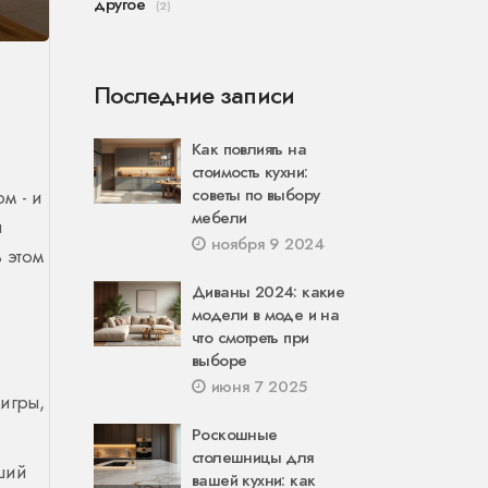
другое
(2)
Последние записи
Как повлиять на
стоимость кухни:
советы по выбору
м - и
мебели
я
ноября 9 2024
в этом
Диваны 2024: какие
модели в моде и на
что смотреть при
выборе
июня 7 2025
 игры,
Роскошные
столешницы для
оший
вашей кухни: как