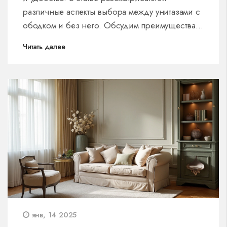
различные аспекты выбора между унитазами с
ободком и без него. Обсудим преимущества и
недостатки каждого типа, их влияние на
Читать далее
гигиену и удобство содержания в чистоте.
Дадим советы по выбору подходящего
унитаза для вашего интерьера. Также
включены интригующие факты и
рекомендации для более осознанного
выбора.
янв, 14 2025