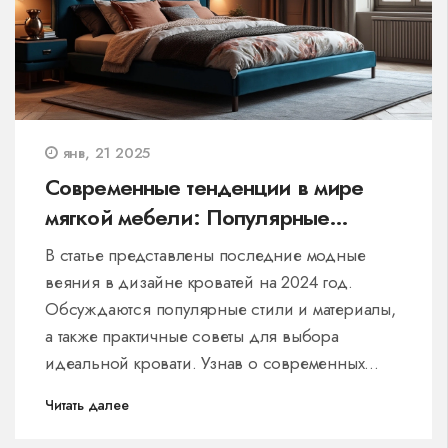
янв, 21 2025
Современные тенденции в мире
мягкой мебели: Популярные
кровати 2024 года
В статье представлены последние модные
веяния в дизайне кроватей на 2024 год.
Обсуждаются популярные стили и материалы,
а также практичные советы для выбора
идеальной кровати. Узнав о современных
трендах, читатели смогут освежить облик
Читать далее
своей спальни и создать уютное пространство
для отдыха. Подробно рассматриваются как