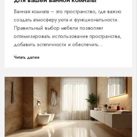
Ванная комната – это пространство, где важно
создать атмосферу уюта и функциональности.
Правильный выбор мебели позволяет
оптимизировать использование пространства,
добавить эстетичности и обеспечить
необходимые условия для хранения вещей. В
Читать далее
статье рассматриваются ключевые аспекты
выбора мебели для ванной: от учета размеров
помещения и стиля интерьера до материалов,
устойчивых к влаге. Читатели получат
практические советы и актуальные тенденции
дизайна для создания гармоничного и
функционального пространства.