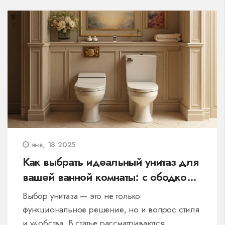
классические, так и новаторские решения в
сфере мягкой мебели.
янв, 18 2025
Как выбрать идеальный унитаз для
вашей ванной комнаты: с ободком
или без
Выбор унитаза — это не только
функциональное решение, но и вопрос стиля
и удобства. В статье рассматриваются