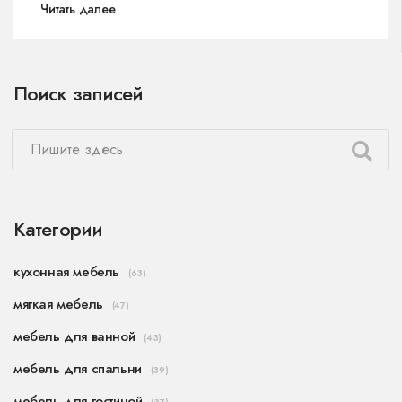
Читать далее
практические советы, так и интересные
дизайнерские ходы, которые сделают
гостиную уютной и стильной. Узнайте, как
Поиск записей
правильно расставить мебель, чтобы создать
гармоничное и функциональное пространство.
Категории
кухонная мебель
(63)
мягкая мебель
(47)
мебель для ванной
(43)
мебель для спальни
(39)
мебель для гостиной