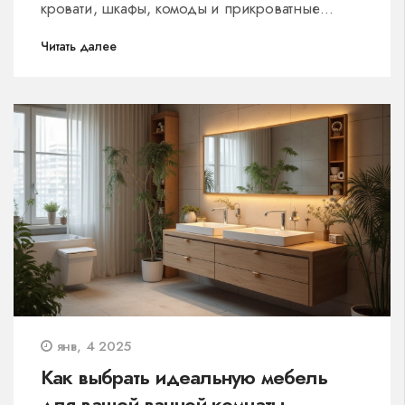
кровати, шкафы, комоды и прикроватные
тумбочки. Публикация также включает советы
Читать далее
по выбору мебели, подходящей к
определенному интерьеру и стилю жизни.
Здесь приведены практические рекомендации
по созданию уюта и гармонии в спальне.
Уделяется внимание как классическим
решениям, так и современным тенденциям в
дизайне.
янв, 4 2025
Как выбрать идеальную мебель
для вашей ванной комнаты