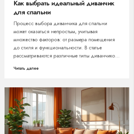
Как выбрать идеальный диванчик
для спальни
Процесс выбора диванчика для спальни
может оказаться непростым, учитывая
множество факторов: от размера помещения
до стиля и функциональности. В статье
рассматриваются различные типы диванчиков,
их функции в интерьере спальни и
Читать далее
предлагаются советы по выбору идеального
варианта для вашего дома. Узнайте, как
создать уютную и стильную атмосферу, чтобы
спальня стала вашим личным оазисом отдыха
и релаксации.