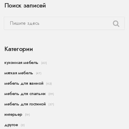
Поиск записей
больших ванных комнат. Узнайте, какие
размеры подойдут для вашего стиля жизни и
потребностей.
Категории
кухонная мебель
(63)
мягкая мебель
(47)
мебель для ванной
(42)
мебель для спальни
(39)
мебель для гостиной
(37)
интерьер
(19)
другое
(2)