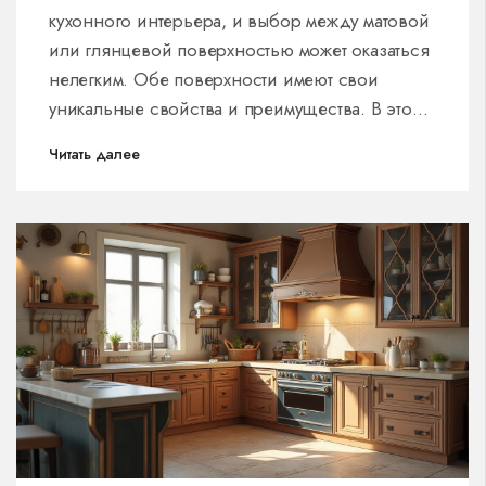
кухонного интерьера, и выбор между матовой
или глянцевой поверхностью может оказаться
нелегким. Обе поверхности имеют свои
уникальные свойства и преимущества. В этой
статье мы рассмотрим, как выбрать наиболее
Читать далее
подходящий вариант для вашего интерьера,
подберем ключевые советы по уходу за ними,
а также расскажем, на что обратить внимание
при покупке. Будет полезно изучить как
сильные, так и слабые стороны каждой опции.