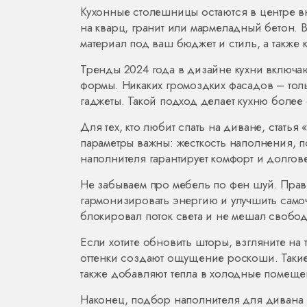
Кухонные столешницы остаются в центре в
на кварц, гранит или мармеладный бетон. 
материал под ваш бюджет и стиль, а также 
Тренды 2024 года в дизайне кухни включа
формы. Никаких громоздких фасадов – тол
гаджеты. Такой подход делает кухню боле
Для тех, кто любит спать на диване, стать
параметры важны: жесткость наполнения, 
наполнителя гарантирует комфорт и долгов
Не забываем про мебель по фен шуй. Прав
гармонизировать энергию и улучшить самоч
блокировал поток света и не мешал своб
Если хотите обновить шторы, взгляните на
оттенки создают ощущение роскоши. Такие
также добавляют тепла в холодные помеще
Наконец, подбор наполнителя для дивана –