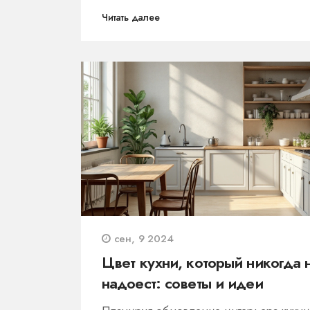
следует обращать внимание при выбо
Читать далее
столешницы. В статье также будут
приведены советы по уходу за
столешницей для длительного сохран
её красоты и функциональности.
сен, 9 2024
Цвет кухни, который никогда 
надоест: советы и идеи