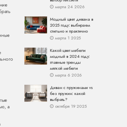
выбор текстиля
ание
марта 24 2026
брать
Модный цвет дивана в
2025 году: выбираем
стильно и практично
анные
марта 1 2025
Какой цвет мебели
е
модный в 2024 году:
льного
главные тренды
мягкой мебели
марта 6 2026
Диван с пружинами vs
без пружин: какой
выбрать?
стые
ью, а
октября 19 2025
а