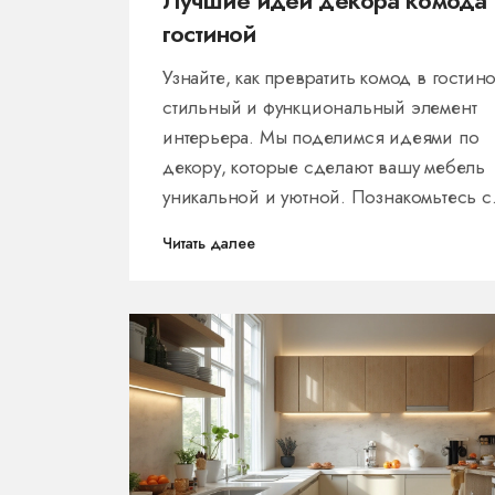
Лучшие идеи декора комода 
гостиной
Узнайте, как превратить комод в гостин
стильный и функциональный элемент
интерьера. Мы поделимся идеями по
декору, которые сделают вашу мебель
уникальной и уютной. Познакомьтесь с
секретами сочетания различных предме
Читать далее
декора и создания гармонии в комнате
Почерпните вдохновение для создани
идеального уголка уюта.