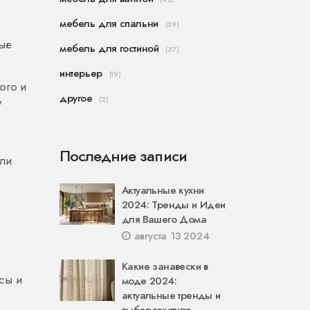
мебель для спальни
(39)
ные
мебель для гостиной
(37)
интерьер
(19)
ого и
другое
у
(2)
Последние записи
или
Актуальные кухни
2024: Тренды и Идеи
для Вашего Дома
августа 13 2024
Какие занавески в
сы и
моде 2024:
актуальные тренды и