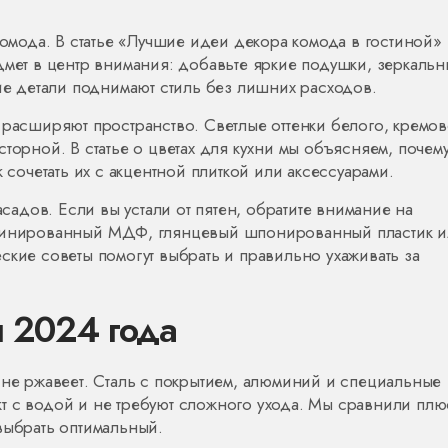
комода. В статье «Лучшие идеи декора комода в гостиной»
дмет в центр внимания: добавьте яркие подушки, зеркаль
кие детали поднимают стиль без лишних расходов.
 расширяют пространство. Светлые оттенки белого, кремов
торной. В статье о цветах для кухни мы объясняем, почем
 сочетать их с акцентной плиткой или аксессуарами.
асадов. Если вы устали от пятен, обратите внимание на
аминированный МДФ, глянцевый шпонированный пластик 
ские советы помогут выбрать и правильно ухаживать за
 2024 года
 не ржавеет. Сталь с покрытием, алюминий и специальные
т с водой и не требуют сложного ухода. Мы сравнили плю
выбрать оптимальный.