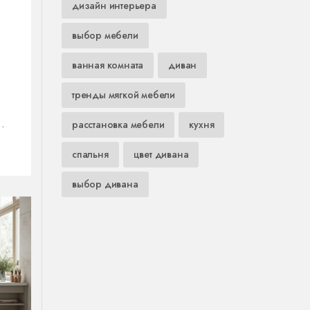
дизайн интерьера
выбор мебели
ванная комната
диван
тренды мягкой мебели
е
расстановка мебели
кухня
е,
спальня
цвет дивана
и
выбор дивана
ия