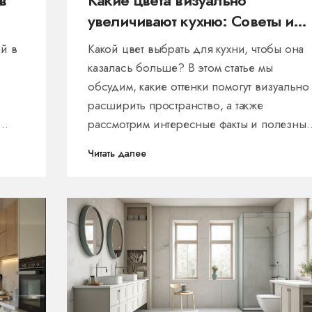
в
Какие цвета визуально
увеличивают кухню: Советы и
идеи
ой в
Какой цвет выбрать для кухни, чтобы она
казалась больше? В этом статье мы
обсудим, какие оттенки помогут визуально
расширить пространство, а также
рассмотрим интересные факты и полезны
тов
советы по оформлению интерьера. Узнайт
Читать далее
.
почему белый цвет и светлые оттенки
я
дерева являются оптимальным выбором, 
как правильно сочетать цвета для создан
уютной и просторной кухни.