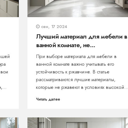
сен, 17 2024
Лучший материал для мебели в
ванной комнате, не
подверженный ржавчине
вашей
При выборе материала для мебели в
ора
ванной комнате важно учитывать его
свои
устойчивость к ржавчине. В статье
рассматриваются лучшие материалы,
м,
которые не ржавеют в условиях высокой
дим
влажности и постоянного контакта с водой
Читать далее
Особое внимание уделяется плюсам и
минусам каждого материала, а также
полезным советам по уходу за ними.