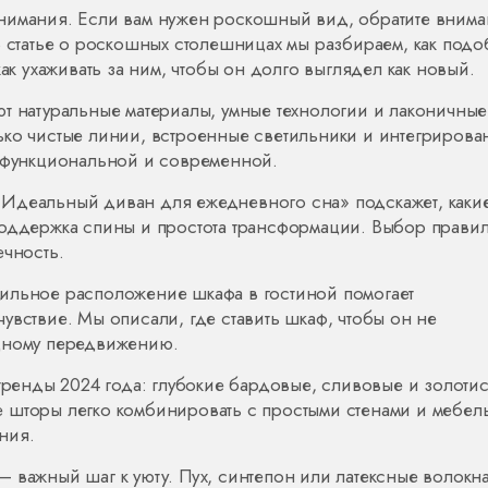
нимания. Если вам нужен роскошный вид, обратите вним
В статье о роскошных столешницах мы разбираем, как подо
как ухаживать за ним, чтобы он долго выглядел как новый.
ют натуральные материалы, умные технологии и лаконичные
ько чистые линии, встроенные светильники и интегриров
е функциональной и современной.
я «Идеальный диван для ежедневного сна» подскажет, каки
поддержка спины и простота трансформации. Выбор прави
ечность.
ильное расположение шкафа в гостиной помогает
увствие. Мы описали, где ставить шкаф, чтобы он не
одному передвижению.
 тренды 2024 года: глубокие бардовые, сливовые и золоти
 шторы легко комбинировать с простыми стенами и мебел
ния.
 важный шаг к уюту. Пух, синтепон или латексные волокн