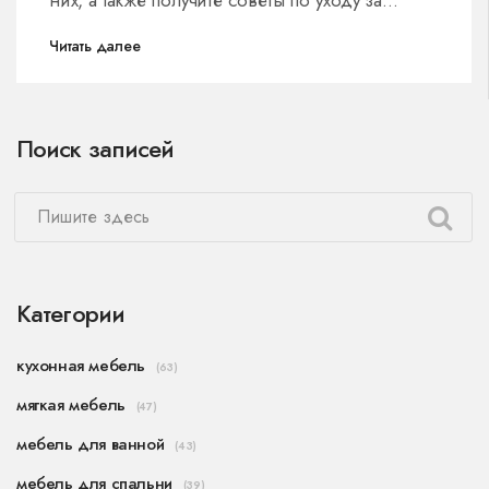
столешницами, чтобы они служили вам долго.
Читать далее
В статье также представлены неожиданные
участники, которые могут противостоять воде.
Здесь вы найдёте рекомендации по защите
Поиск записей
столешниц от повреждений.
Категории
кухонная мебель
(63)
мягкая мебель
(47)
мебель для ванной
(43)
мебель для спальни
(39)