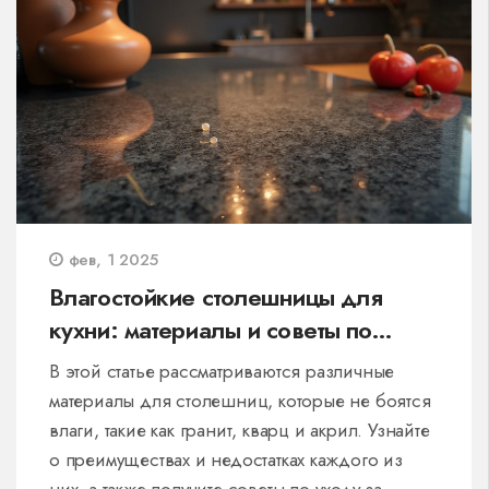
фев, 1 2025
Влагостойкие столешницы для
кухни: материалы и советы по
уходу
В этой статье рассматриваются различные
материалы для столешниц, которые не боятся
влаги, такие как гранит, кварц и акрил. Узнайте
о преимуществах и недостатках каждого из
них, а также получите советы по уходу за