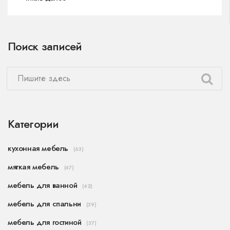
чём недостатки и плюсы популярных решений.
Даю практические советы по уходу и
продлению срока службы. Читайте, чтобы
Поиск записей
сделать покупку, о которой не придётся
жалеть.
Категории
кухонная мебель
(63)
мягкая мебель
(47)
мебель для ванной
(42)
мебель для спальни
(39)
мебель для гостиной
(37)