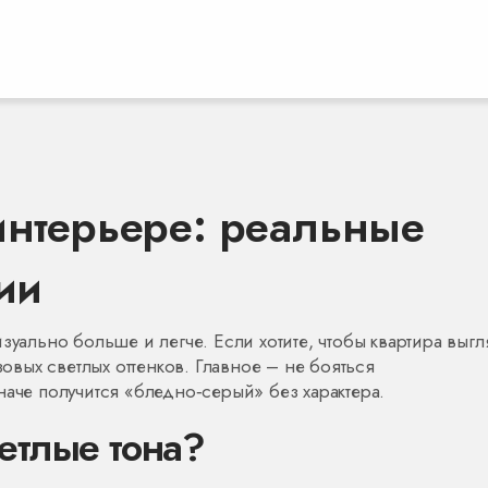
интерьере: реальные
рии
зуально больше и легче. Если хотите, чтобы квартира выг
зовых светлых оттенков. Главное – не бояться
наче получится «бледно‑серый» без характера.
етлые тона?