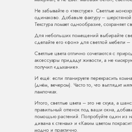
Не забывайте о «текстуре». Светлые монохр
одинаково. Добавьте фактуру – шерстяной 
Текстура ломает однообразие, сохраняет с
Для небольших помещений выбирайте светл
сделайте его «фон» для светлой мебели – 
Светлые цвета отлично сочетаются с приро
аксессуары придадут живости, а не «мокру
получил «дыхание».
И ещё: если планируете перекрасить комна
(днём, вечером). Часто то, что выглядит мя
лампочках.
Итого, светлые цвета – это не скука, а ша
правильный оттенок под ваши окна, добави
помощью растений. Попробуйте один из наш
дивана к стенам» и «Каким цветом покрасит
модно и практично.