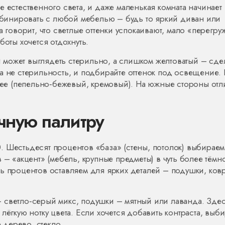
 естественного света, и даже маленькая комната начинает
омбинировать с любой мебелью – будь то яркий диван или
а говорит, что светлые оттенки успокаивают, мало «перегру
боты хочется отдохнуть.
может выглядеть стерильно, а слишком желтоватый – сде
а не стерильность, и подбирайте оттенок под освещение.
плее (пепельно‑бежевый, кремовый). На южные стороны от
чную палитру
 Шестьдесят процентов «база» (стены, потолок) выбираем
 – «акцент» (мебель, крупные предметы) в чуть более тёмн
ь процентов оставляем для ярких деталей – подушки, ков
 светло‑серый микс, подушки – мятный или лаванда. Зде
лёгкую нотку цвета. Если хочется добавить контраста, выб
е дерево, стекло.