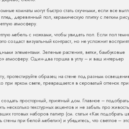
омные комнаты могут быстро стать скучными, если все выг
плед, деревянный пол, керамическую плитку с легким рис
ветлую атмосферу.
ую мебель с ножками, чтобы увидеть пол. Если пол темн
это создаст визуальный контраст, но не усложнит восприят
дными элементами. Зеленые растения, ветки, бамбуковые
ю» атмосферу. Один‑два горшка в углу – и ваш интерьер
ту, протестируйте образец на стене под разным освещени
гко при ярком свете, превращается в сероватый оттенок при
нс создать просторный, приятный дом. Главное – подобрать
ть несколько текстурных акцентов и не забыть про живость
их готовых наборов палитр (см. статьи «Как подобрать ц
ь стены при белой мебели») и убедитесь, что светлое – эт