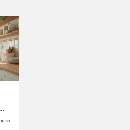
ально
.