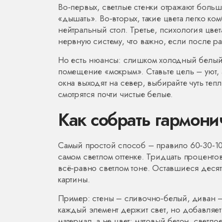
Во‑первых, светлые стенки отражают больше
«дышать». Во‑вторых, такие цвета легко к
нейтральный стол. Третье, психология цвет
нервную систему, что важно, если после ра
Но есть нюансы: слишком холодный белый 
помещение «мокрым». Ставьте цель – уют, 
окна выходят на север, выбирайте чуть те
смотрятся почти чистые белые.
Как собрать гармони
Самый простой способ – правило 60‑30‑10.
самом светлом оттенке. Тридцать процентов
всё‑равно светлом тоне. Оставшиеся десят
картины.
Пример: стены – сливочно‑белый, диван –
каждый элемент держит свет, но добавляет 
материал, а не цвет: матовый бетон, светло