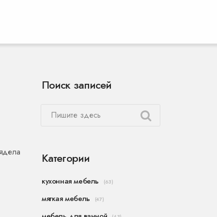
Поиск записей
лядела
Категории
кухонная мебель
(63)
мягкая мебель
(47)
мебель для ванной
(43)