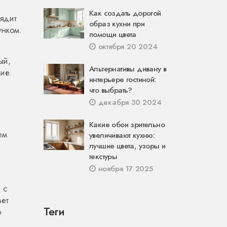
Как создать дорогой
лядит
образ кухни при
унком.
помощи цвета
октября 20 2024
ый,
Альтернативы дивану в
ие.
интерьере гостиной:
что выбрать?
декабря 30 2024
Какие обои зрительно
ем
увеличивают кухню:
лучшие цвета, узоры и
текстуры
ноября 17 2025
 с
вет
Теги
о