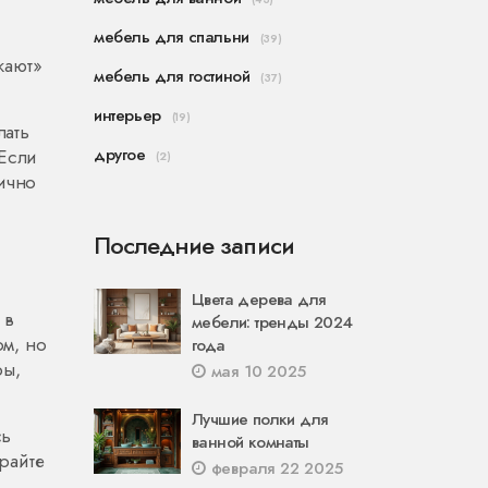
мебель для спальни
(39)
жают»
мебель для гостиной
(37)
интерьер
(19)
лать
другое
 Если
(2)
лично
Последние записи
Цвета дерева для
 в
мебели: тренды 2024
ом, но
года
ры,
мая 10 2025
Лучшие полки для
сь
ванной комнаты
ирайте
февраля 22 2025