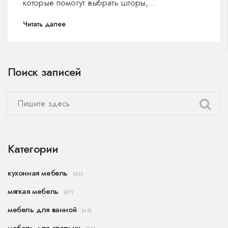
которые помогут выбрать шторы,
подчеркивающие элегантность вашего
Читать далее
интерьера. Мы исследуем актуальные
цветовые решения и их влияние на общий
вид комнаты.
Поиск записей
Категории
кухонная мебель
(63)
мягкая мебель
(47)
мебель для ванной
(43)