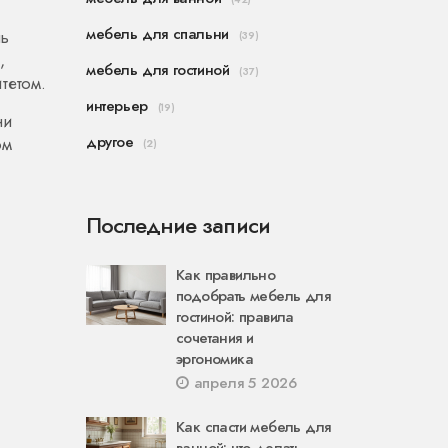
мебель для спальни
чь
(39)
,
мебель для гостиной
(37)
тетом.
интерьер
(19)
ни
другое
ом
(2)
Последние записи
Как правильно
подобрать мебель для
гостиной: правила
сочетания и
эргономика
апреля 5 2026
Как спасти мебель для