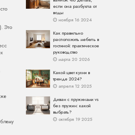
ванной: что делать,
если она разбухла от
сто
воды
ноября 16 2024
). Это
Как правильно
расположить мебель в
есс
гостиной: практическое
ех
руководство
марта 20 2026
а
Какой цвет кухни в
тренде 2024?
апреля 12 2025
уже
Диван с пружинами vs
без пружин: какой
выбрать?
октября 19 2025
облему