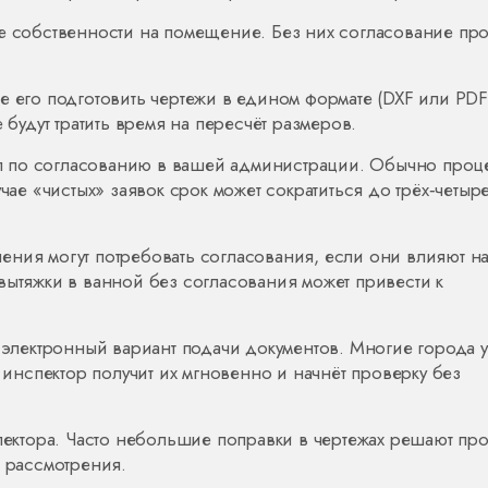
ве собственности на помещение. Без них согласование про
е его подготовить чертежи в едином формате (DXF или PDF
 будут тратить время на пересчёт размеров.
дел по согласованию в вашей администрации. Обычно проц
чае «чистых» заявок срок может сократиться до трёх‑четыр
ения могут потребовать согласования, если они влияют н
вытяжки в ванной без согласования может привести к
е электронный вариант подачи документов. Многие города 
о инспектор получит их мгновенно и начнёт проверку без
спектора. Часто небольшие поправки в чертежах решают пр
о рассмотрения.