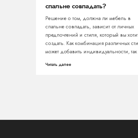
спальне совпадать?
Решение о том, должна ли мебель в
спальне совпадать, зависит от личных
предпочтений и стиля, который вы хоти
создать. Как комбинация различных ст
может добавить индивидуальности, так
согласование предметов может обеспе
Читать далее
гармонию. Этот выбор включает нескол
факторов, таких как функциональность,
размер комнаты и личный вкус. Рассмо
преимущества и недостатки каждого
подхода и дадим несколько полезных
советов по комбинированию мебели, ч
ваша спальня стала настоящим оазисо
комфорта.