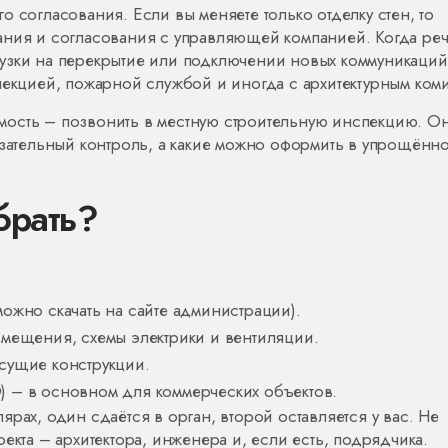
 согласования. Если вы меняете только отделку стен, то
ания и согласования с управляющей компанией. Когда ре
узки на перекрытие или подключении новых коммуникаций
пекцией, пожарной службой и иногда с архитектурным коми
мость – позвонить в местную строительную инспекцию. О
язательный контроль, а какие можно оформить в упрощённ
брать?
ожно скачать на сайте администрации).
омещения, схемы электрики и вентиляции.
сущие конструкции.
 – в основном для коммерческих объектов.
рах, один сдаётся в орган, второй оставляется у вас. Не
екта – архитектора, инженера и, если есть, подрядчика.