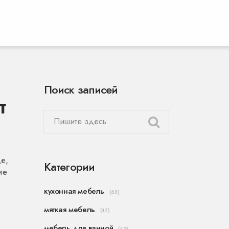
Поиск записей
т
е,
Категории
ие
кухонная мебель
(63)
мягкая мебель
(47)
мебель для ванной
(42)