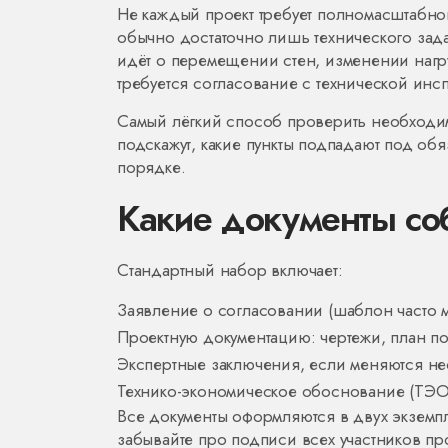
Не каждый проект требует полномасштабного
обычно достаточно лишь технического зад
идёт о перемещении стен, изменении нагр
требуется согласование с технической инс
Самый лёгкий способ проверить необходи
подскажут, какие пункты подпадают под об
порядке.
Какие документы со
Стандартный набор включает:
Заявление о согласовании (шаблон часто м
Проектную документацию: чертежи, план п
Экспертные заключения, если меняются не
Технико-экономическое обоснование (ТЭО)
Все документы оформляются в двух экземпля
забывайте про подписи всех участников про