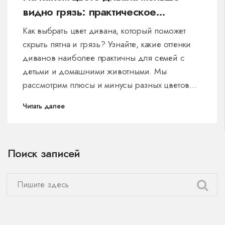
видно грязь: практическое
руководство
Как выбрать цвет дивана, который поможет
скрыть пятна и грязь? Узнайте, какие оттенки
диванов наиболее практичны для семей с
детьми и домашними животными. Мы
рассмотрим плюсы и минусы разных цветовых
решений и предложим советы по уходу за
Читать далее
мебелью. Хотите, чтобы ваш диван выглядел
как новый дольше? Читайте дальше!
Поиск записей