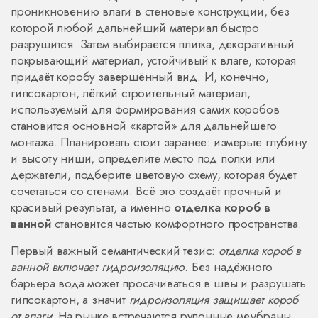
проникновению влаги в стеновые конструкции
, без
которой любой дальнейший материал быстро
разрушится. Затем выбирается
плитка
,
декоративный
покрывающий материал, устойчивый к влаге
, которая
придаёт коробу завершённый вид. И, конечно,
гипсокартон
,
лёгкий строительный материал,
используемый для формирования самих коробов
становится основной «картой» для дальнейшего
монтажа. Планировать стоит заранее: измерьте глубину
и высоту ниши, определите место под полки или
держатели, подберите цветовую схему, которая будет
сочетаться со стенами. Всё это создаёт прочный и
красивый результат, а именно
отделка короб в
ванной
становится частью комфортного пространства.
Первый важный семантический тезис:
отделка короб в
ванной включает гидроизоляцию
. Без надёжного
барьера вода может просачиваться в швы и разрушать
гипсокартон, а значит
гидроизоляция защищает короб
от влаги
. На рынке встречаются рулонные мембраны,